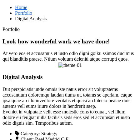
Home
Portfolio
Digital Analysis
Portfolio
Look how wonderful work we have done!
At vero eos et accusamus et iusto odio digni goiku ssimos ducimus
qui blanditiis praese. Ntium voluum deleniti atque corrupti quos.
Digital Analysis
Dut perspiciatis unde omnis iste natus error sit voluptatems
accusantium doloremqu laudan tiums ut, totams se aperiam, eaque
ipsa quae ab illo inventore veritatis et quasi architecto beatae duis
autems vell eums iriure dolors in hendrerit saep.
Eveniet in vulputate velit esse molestie cons to equat, vel illum
dolore eu feugiat nulla facilisis seds eros sed et accumsan et iusto
odio dignis sim. Temporibus autem.
Category:
Strategy
Client:
Real Madrid C.F