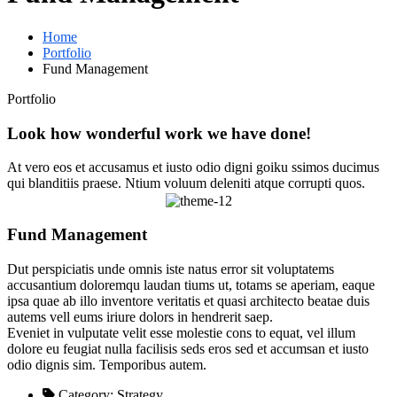
Home
Portfolio
Fund Management
Portfolio
Look how wonderful work we have done!
At vero eos et accusamus et iusto odio digni goiku ssimos ducimus
qui blanditiis praese. Ntium voluum deleniti atque corrupti quos.
Fund Management
Dut perspiciatis unde omnis iste natus error sit voluptatems
accusantium doloremqu laudan tiums ut, totams se aperiam, eaque
ipsa quae ab illo inventore veritatis et quasi architecto beatae duis
autems vell eums iriure dolors in hendrerit saep.
Eveniet in vulputate velit esse molestie cons to equat, vel illum
dolore eu feugiat nulla facilisis seds eros sed et accumsan et iusto
odio dignis sim. Temporibus autem.
Category:
Strategy