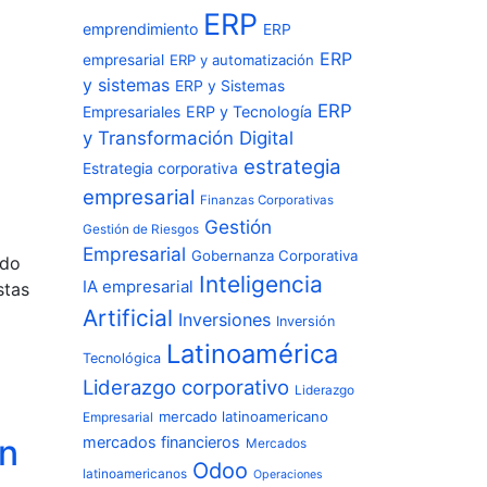
ERP
emprendimiento
ERP
ERP
empresarial
ERP y automatización
y sistemas
ERP y Sistemas
ERP
ERP y Tecnología
Empresariales
y Transformación Digital
estrategia
Estrategia corporativa
empresarial
Finanzas Corporativas
Gestión
Gestión de Riesgos
Empresarial
Gobernanza Corporativa
ndo
Inteligencia
IA empresarial
stas
Artificial
Inversiones
Inversión
Latinoamérica
Tecnológica
Liderazgo corporativo
Liderazgo
mercado latinoamericano
Empresarial
ón
mercados financieros
Mercados
Odoo
latinoamericanos
Operaciones