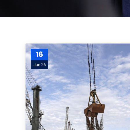
16
Jun 26