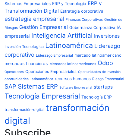
ERP y
ERP y Tecnología
Sistemas Empresariales
Transformación Digital
Estrategia corporativa
estrategia empresarial
Finanzas Corporativas
Gestión de
Gestión Empresarial
IA
Gobernanza Corporativa
Riesgos
Inteligencia Artificial
Inversiones
empresarial
Latinoamérica
Liderazgo
Inversión Tecnológica
corporativo
mercado latinoamericano
Liderazgo Empresarial
Odoo
mercados financieros
Mercados latinoamericanos
Operaciones Empresariales
Operaciones
Oportunidades de inversión
recursos humanos
Riesgo Empresarial
oportunidades Latinoamérica
Sistemas ERP
SAP
startups
Software Empresarial
Tecnología Empresarial
Tecnología ERP
transformación
transformación-digital
digital
Subscribe