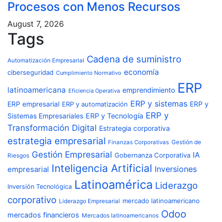
Procesos con Menos Recursos
August 7, 2026
Tags
Cadena de suministro
Automatización Empresarial
economía
ciberseguridad
Cumplimiento Normativo
ERP
latinoamericana
emprendimiento
Eficiencia Operativa
ERP y sistemas
ERP empresarial
ERP y automatización
ERP y
ERP y
ERP y Tecnología
Sistemas Empresariales
Transformación Digital
Estrategia corporativa
estrategia empresarial
Finanzas Corporativas
Gestión de
Gestión Empresarial
IA
Gobernanza Corporativa
Riesgos
Inteligencia Artificial
Inversiones
empresarial
Latinoamérica
Liderazgo
Inversión Tecnológica
corporativo
mercado latinoamericano
Liderazgo Empresarial
Odoo
mercados financieros
Mercados latinoamericanos