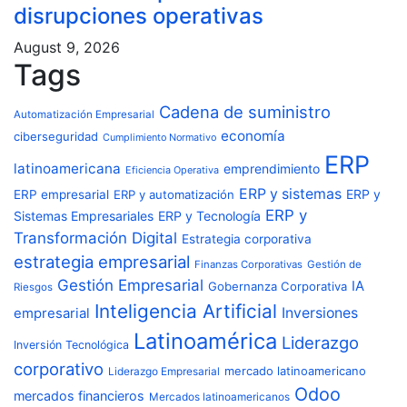
disrupciones operativas
August 9, 2026
Tags
Cadena de suministro
Automatización Empresarial
economía
ciberseguridad
Cumplimiento Normativo
ERP
latinoamericana
emprendimiento
Eficiencia Operativa
ERP y sistemas
ERP y
ERP empresarial
ERP y automatización
ERP y
Sistemas Empresariales
ERP y Tecnología
Transformación Digital
Estrategia corporativa
estrategia empresarial
Finanzas Corporativas
Gestión de
Gestión Empresarial
IA
Gobernanza Corporativa
Riesgos
Inteligencia Artificial
Inversiones
empresarial
Latinoamérica
Liderazgo
Inversión Tecnológica
corporativo
Liderazgo Empresarial
mercado latinoamericano
Odoo
mercados financieros
Mercados latinoamericanos