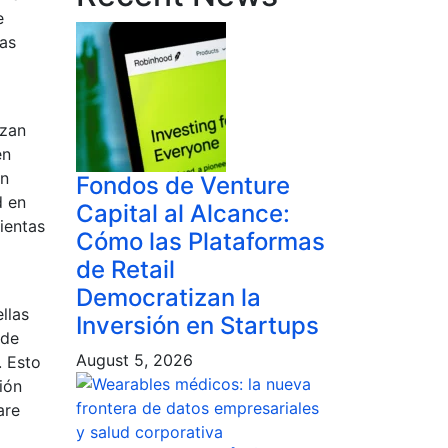
e
nas
izan
en
on
Fondos de Venture
d en
Capital al Alcance:
ientas
Cómo las Plataformas
de Retail
Democratizan la
llas
Inversión en Startups
 de
August 5, 2026
. Esto
ión
are