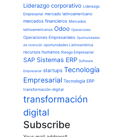
Liderazgo corporativo
Liderazgo
mercado latinoamericano
Empresarial
mercados financieros
Mercados
Odoo
latinoamericanos
Operaciones
Operaciones Empresariales
Oportunidades
oportunidades Latinoamérica
de inversión
recursos humanos
Riesgo Empresarial
Sistemas ERP
SAP
Software
Tecnología
startups
Empresarial
Empresarial
Tecnología ERP
transformación-digital
transformación
digital
Subscribe
Your mail address*