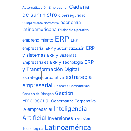
Cadena
Automatización Empresarial
de suministro
ciberseguridad
economía
Cumplimiento Normativo
latinoamericana
Eficiencia Operativa
ERP
emprendimiento
ERP
ERP
empresarial
ERP y automatización
y sistemas
ERP y Sistemas
ERP
ERP y Tecnología
Empresariales
y Transformación Digital
estrategia
Estrategia corporativa
empresarial
Finanzas Corporativas
Gestión
Gestión de Riesgos
Empresarial
Gobernanza Corporativa
Inteligencia
IA empresarial
Artificial
Inversiones
Inversión
Latinoamérica
Tecnológica