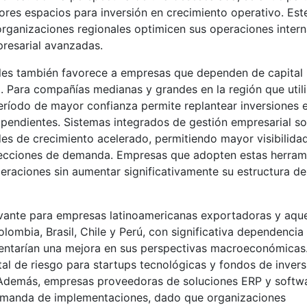
ores espacios para inversión en crecimiento operativo. Est
organizaciones regionales optimicen sus operaciones inter
presarial avanzadas.
ales también favorece a empresas que dependen de capital
l. Para compañías medianas y grandes en la región que util
íodo de mayor confianza permite replantear inversiones 
pendientes. Sistemas integrados de gestión empresarial s
es de crecimiento acelerado, permitiendo mayor visibilida
oyecciones de demanda. Empresas que adopten estas herram
eraciones sin aumentar significativamente su estructura de
evante para empresas latinoamericanas exportadoras y aque
lombia, Brasil, Chile y Perú, con significativa dependencia
entarían una mejora en sus perspectivas macroeconómicas
tal de riesgo para startups tecnológicas y fondos de invers
 Además, empresas proveedoras de soluciones ERP y softw
demanda de implementaciones, dado que organizaciones