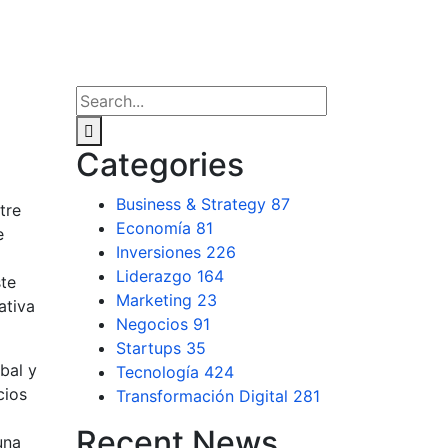
Categories
Business & Strategy
87
tre
Economía
81
e
Inversiones
226
Liderazgo
164
ste
Marketing
23
ativa
Negocios
91
Startups
35
bal y
Tecnología
424
cios
Transformación Digital
281
Recent News
una