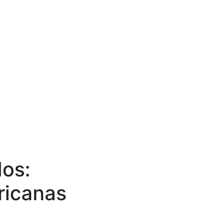
os:
ricanas