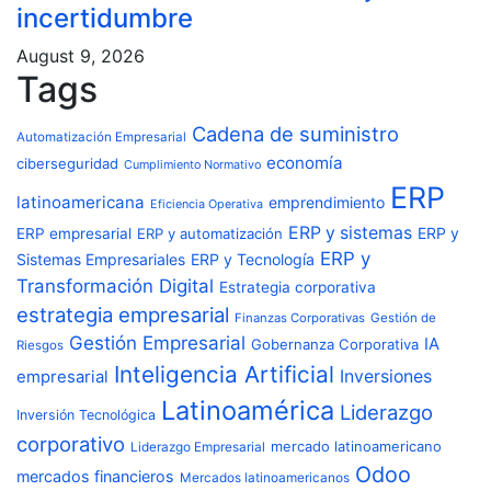
incertidumbre
August 9, 2026
Tags
Cadena de suministro
Automatización Empresarial
economía
ciberseguridad
Cumplimiento Normativo
ERP
latinoamericana
emprendimiento
Eficiencia Operativa
ERP y sistemas
ERP y
ERP empresarial
ERP y automatización
ERP y
Sistemas Empresariales
ERP y Tecnología
Transformación Digital
Estrategia corporativa
estrategia empresarial
Finanzas Corporativas
Gestión de
Gestión Empresarial
IA
Gobernanza Corporativa
Riesgos
Inteligencia Artificial
Inversiones
empresarial
Latinoamérica
Liderazgo
Inversión Tecnológica
corporativo
Liderazgo Empresarial
mercado latinoamericano
Odoo
mercados financieros
Mercados latinoamericanos