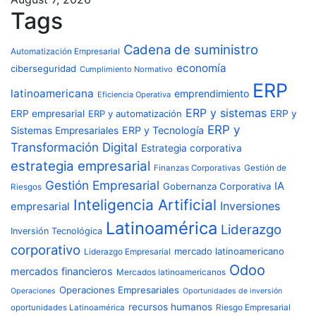
Tags
Cadena de suministro
Automatización Empresarial
economía
ciberseguridad
Cumplimiento Normativo
ERP
latinoamericana
emprendimiento
Eficiencia Operativa
ERP y sistemas
ERP empresarial
ERP y automatización
ERP y
ERP y
ERP y Tecnología
Sistemas Empresariales
Transformación Digital
Estrategia corporativa
estrategia empresarial
Finanzas Corporativas
Gestión de
Gestión Empresarial
IA
Gobernanza Corporativa
Riesgos
Inteligencia Artificial
Inversiones
empresarial
Latinoamérica
Liderazgo
Inversión Tecnológica
corporativo
mercado latinoamericano
Liderazgo Empresarial
Odoo
mercados financieros
Mercados latinoamericanos
Operaciones Empresariales
Operaciones
Oportunidades de inversión
recursos humanos
Riesgo Empresarial
oportunidades Latinoamérica