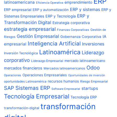
ERP
latinoamericana
emprendimiento
Eficiencia Operativa
ERP y sistemas
ERP y
ERP empresarial
ERP y automatización
ERP y
Sistemas Empresariales
ERP y Tecnología
Transformación Digital
Estrategia corporativa
estrategia empresarial
Finanzas Corporativas
Gestión de
Gestión Empresarial
IA
Gobernanza Corporativa
Riesgos
Inteligencia Artificial
Inversiones
empresarial
Latinoamérica
Liderazgo
Inversión Tecnológica
corporativo
mercado latinoamericano
Liderazgo Empresarial
Odoo
mercados financieros
Mercados latinoamericanos
Operaciones Empresariales
Operaciones
Oportunidades de inversión
recursos humanos
Riesgo Empresarial
oportunidades Latinoamérica
Sistemas ERP
SAP
startups
Software Empresarial
Tecnología Empresarial
Tecnología ERP
transformación
transformación-digital