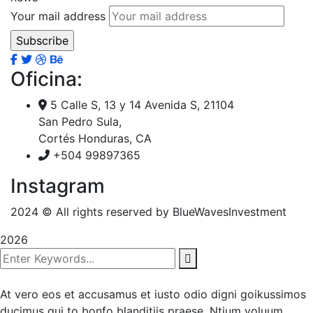
Your mail address
Oficina:
5 Calle S, 13 y 14 Avenida S, 21104
San Pedro Sula,
Cortés Honduras, CA
+504 99897365
Instagram
2024
© All rights reserved by BlueWavesInvestment
2026
At vero eos et accusamus et iusto odio digni goikussimos
ducimus qui to bonfo blanditiis praese. Ntium voluum