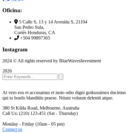
Oficina:
5 Calle S, 13 y 14 Avenida S, 21104
San Pedro Sula,
Cortés Honduras, CA
+504 99897365
Instagram
2024
© All rights reserved by BlueWavesInvestment
2026
At vero eos et accusamus et iusto odio digni goikussimos ducimus
qui to bonfo blanditiis praese. Ntium voluum deleniti atque.
380 St Kilda Road,
Melbourne, Australia
Call Us: (210) 123-451
(Sat - Thursday)
Monday - Friday
(10am - 05 pm)
Contact us