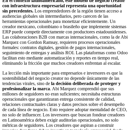
En el contexto latinoamericano, este modelo de negocio creator
con infraestructura empresarial representa una oportunidad
sin precedentes.
Los emprendedores de la región tienen acceso a
audiencias globales sin intermediarios, pero carecen de las
herramientas operacionales para monetizar eficientemente. Un
creador mexicano, colombiano o brasileño que implemente sistemas
ERP puede competir directamente con productores estadounidenses.
Las colaboraciones B2B con marcas internacionales, como la de Abi
Marquez con Gordon Ramsay, requieren procesos operacionales
formales: contratos digitales, gestión de pagos internacionales,
seguimiento de entregas y análisis ROI. Las plataformas como Odoo
facilitan esto mediante automatización y reportes en tiempo real,
eliminando la fricción que muchos creadores enfrentan al escalar.
La lección más importante para empresarios e inversores es que la
sostenibilidad del negocio creator no depende únicamente de las
tendencias virales, sino de
la decisión deliberada de proteger y
profesionalizar la marca
. Abi Marquez comprendió que sus
millones de seguidores no eran suficientes; necesitaba estructuras
operacionales que garantizaran entrega consistente de calidad,
relaciones contractuales claras y datos precisos sobre el desempeño
de cada línea de negocio. Esto requiere adoptar mentalidad de CEO,
no solo de influencer. Los inversores que buscan fondear creadores
en Latinoamérica deben exigir auditorías operacionales, no solo
métricas de seguidores. Los creadores que aspiran a construir