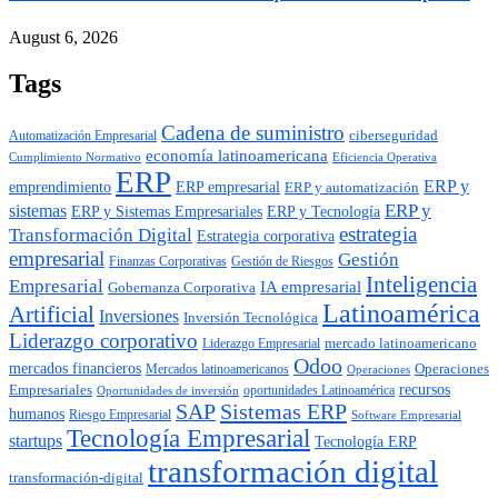
August 6, 2026
Tags
Cadena de suministro
ciberseguridad
Automatización Empresarial
economía latinoamericana
Cumplimiento Normativo
Eficiencia Operativa
ERP
ERP y
emprendimiento
ERP empresarial
ERP y automatización
ERP y
sistemas
ERP y Tecnología
ERP y Sistemas Empresariales
estrategia
Transformación Digital
Estrategia corporativa
empresarial
Gestión
Finanzas Corporativas
Gestión de Riesgos
Inteligencia
Empresarial
IA empresarial
Gobernanza Corporativa
Latinoamérica
Artificial
Inversiones
Inversión Tecnológica
Liderazgo corporativo
mercado latinoamericano
Liderazgo Empresarial
Odoo
mercados financieros
Operaciones
Mercados latinoamericanos
Operaciones
Empresariales
recursos
oportunidades Latinoamérica
Oportunidades de inversión
SAP
Sistemas ERP
humanos
Riesgo Empresarial
Software Empresarial
Tecnología Empresarial
startups
Tecnología ERP
transformación digital
transformación-digital