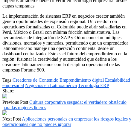
imperios duraderos deben invertir en tecnología empresarial desde
etapas tempranas.
La implementación de sistemas ERP en negocios creator también
genera oportunidades de expansión regional. Un creador con
operaciones formalizadas en Colombia puede abrir subsidiarias en
Perú, México o Brasil con mínima fricción administrativa. Las
herramientas de integración de SAP y Odoo conectan múltiples
divisiones, mercados y monedas, permitiendo que un emprendedor
latinoamericano maneje una operación continental desde un
dashboard centralizado. Este es el futuro del emprendimiento en la
región: fusionar la creatividad y autenticidad que define a los
creadores latinoamericanos con la disciplina operacional de las
empresas Fortune 500.
Tags:
Creadores de Contenido
Emprendimiento digital
Escalabilidad
empresarial
Negocios en Latinoamérica
Tecnología ERP
Share:
Previous Post
Cultura corporativa sesgada: el verdadero obstáculo
para las mujeres líderes
Next Post
Aplicaciones personales en empresas: los riesgos legales y
operacionales que no puedes ignorar