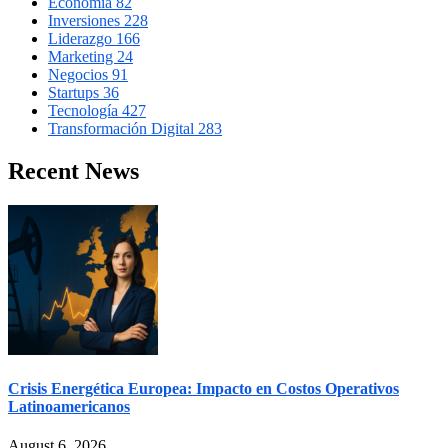
Economía
82
Inversiones
228
Liderazgo
166
Marketing
24
Negocios
91
Startups
36
Tecnología
427
Transformación Digital
283
Recent News
Crisis Energética Europea: Impacto en Costos Operativos
Latinoamericanos
August 6, 2026