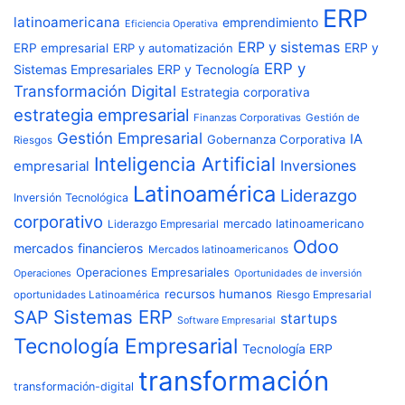
ERP
latinoamericana
emprendimiento
Eficiencia Operativa
ERP y sistemas
ERP y
ERP empresarial
ERP y automatización
ERP y
Sistemas Empresariales
ERP y Tecnología
Transformación Digital
Estrategia corporativa
estrategia empresarial
Finanzas Corporativas
Gestión de
Gestión Empresarial
IA
Gobernanza Corporativa
Riesgos
Inteligencia Artificial
Inversiones
empresarial
Latinoamérica
Liderazgo
Inversión Tecnológica
corporativo
Liderazgo Empresarial
mercado latinoamericano
Odoo
mercados financieros
Mercados latinoamericanos
Operaciones Empresariales
Operaciones
Oportunidades de inversión
recursos humanos
oportunidades Latinoamérica
Riesgo Empresarial
Sistemas ERP
SAP
startups
Software Empresarial
Tecnología Empresarial
Tecnología ERP
transformación
transformación-digital