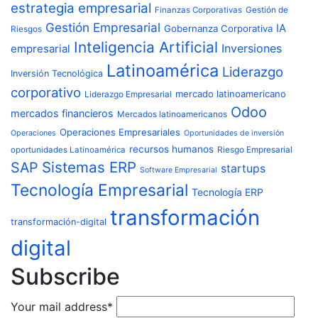
estrategia empresarial
Finanzas Corporativas
Gestión de
Gestión Empresarial
IA
Gobernanza Corporativa
Riesgos
Inteligencia Artificial
Inversiones
empresarial
Latinoamérica
Liderazgo
Inversión Tecnológica
corporativo
mercado latinoamericano
Liderazgo Empresarial
Odoo
mercados financieros
Mercados latinoamericanos
Operaciones Empresariales
Operaciones
Oportunidades de inversión
recursos humanos
Riesgo Empresarial
oportunidades Latinoamérica
Sistemas ERP
SAP
startups
Software Empresarial
Tecnología Empresarial
Tecnología ERP
transformación
transformación-digital
digital
Subscribe
Your mail address*