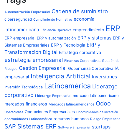
Cadena de suministro
Automatización Empresarial
economía
ciberseguridad
Cumplimiento Normativo
ERP
latinoamericana
emprendimiento
Eficiencia Operativa
ERP y sistemas
ERP empresarial
ERP y automatización
ERP y
ERP y
ERP y Tecnología
Sistemas Empresariales
Transformación Digital
Estrategia corporativa
estrategia empresarial
Finanzas Corporativas
Gestión de
Gestión Empresarial
IA
Gobernanza Corporativa
Riesgos
Inteligencia Artificial
Inversiones
empresarial
Latinoamérica
Liderazgo
Inversión Tecnológica
corporativo
mercado latinoamericano
Liderazgo Empresarial
Odoo
mercados financieros
Mercados latinoamericanos
Operaciones Empresariales
Operaciones
Oportunidades de inversión
recursos humanos
Riesgo Empresarial
oportunidades Latinoamérica
Sistemas ERP
SAP
startups
Software Empresarial