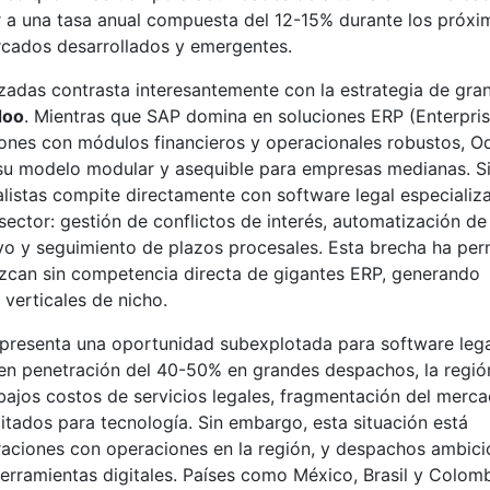
r a una tasa anual compuesta del 12-15% durante los próxi
cados desarrollados y emergentes.
zadas contrasta interesantemente con la estrategia de gra
doo
. Mientras que SAP domina en soluciones ERP (Enterpri
ones con módulos financieros y operacionales robustos, O
su modelo modular y asequible para empresas medianas. S
listas compite directamente con software legal especializ
sector: gestión de conflictos de interés, automatización de
o y seguimiento de plazos procesales. Esta brecha ha per
ezcan sin competencia directa de gigantes ERP, generando
verticales de nicho.
presenta una oportunidad subexplotada para software lega
en penetración del 40-50% en grandes despachos, la regió
bajos costos de servicios legales, fragmentación del merc
itados para tecnología. Sin embargo, esta situación está
raciones con operaciones en la región, y despachos ambic
erramientas digitales. Países como México, Brasil y Colom