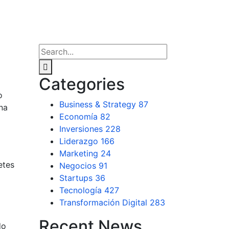
Categories
o
Business & Strategy
87
na
Economía
82
Inversiones
228
Liderazgo
166
Marketing
24
etes
Negocios
91
Startups
36
Tecnología
427
Transformación Digital
283
Recent News
do