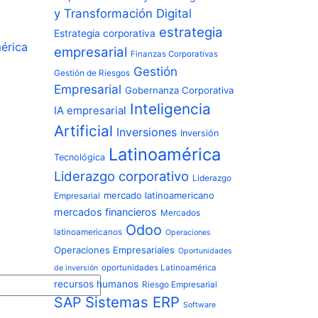
y Transformación Digital
estrategia
Estrategia corporativa
érica
empresarial
Finanzas Corporativas
Gestión
Gestión de Riesgos
Empresarial
Gobernanza Corporativa
Inteligencia
IA empresarial
Artificial
Inversiones
Inversión
Latinoamérica
Tecnológica
Liderazgo corporativo
Liderazgo
mercado latinoamericano
Empresarial
mercados financieros
Mercados
Odoo
latinoamericanos
Operaciones
Operaciones Empresariales
Oportunidades
oportunidades Latinoamérica
de inversión
recursos humanos
Riesgo Empresarial
Sistemas ERP
SAP
Software