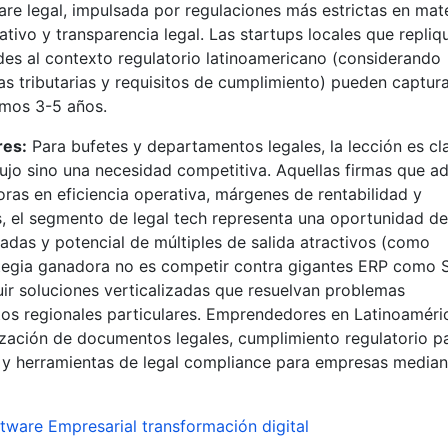
re legal, impulsada por regulaciones más estrictas en mat
ivo y transparencia legal. Las startups locales que repliq
es al contexto regulatorio latinoamericano (considerando
vas tributarias y requisitos de cumplimiento) pueden captur
imos 3-5 años.
res:
Para bufetes y departamentos legales, la lección es cla
 lujo sino una necesidad competitiva. Aquellas firmas que a
ras en eficiencia operativa, márgenes de rentabilidad y
s, el segmento de legal tech representa una oportunidad de
das y potencial de múltiples de salida atractivos (como
ategia ganadora no es competir contra gigantes ERP como 
uir soluciones verticalizadas que resuelvan problemas
xtos regionales particulares. Emprendedores en Latinoaméri
zación de documentos legales, cumplimiento regulatorio p
, y herramientas de legal compliance para empresas media
tware Empresarial
transformación digital