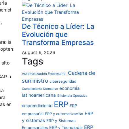
eria
uen el
ar
De Técnico a Líder: La
Evolución que
Transforma Empresas
ra: la
dopten
August 6, 2026
Tags
 alto
Cadena de
Automatización Empresarial
SAP u
suministro
ciberseguridad
economía
Cumplimiento Normativo
ca
latinoamericana
Eficiencia Operativa
ara
ERP
nas en
emprendimiento
ERP
ERP
empresarial
ERP y automatización
y sistemas
ERP y Sistemas
ERP
ERP y Tecnología
Empresariales