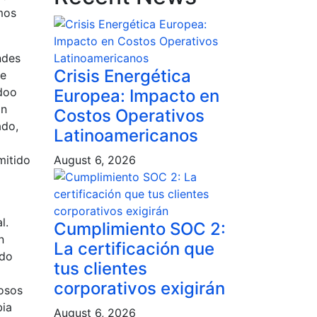
mos
ndes
Crisis Energética
se
doo
Europea: Impacto en
in
Costos Operativos
ado,
Latinoamericanos
mitido
August 6, 2026
l.
Cumplimiento SOC 2:
n
La certificación que
ado
tus clientes
corporativos exigirán
iosos
bia
August 6, 2026