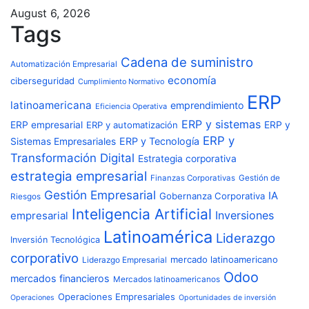
August 6, 2026
Tags
Cadena de suministro
Automatización Empresarial
economía
ciberseguridad
Cumplimiento Normativo
ERP
latinoamericana
emprendimiento
Eficiencia Operativa
ERP y sistemas
ERP empresarial
ERP y automatización
ERP y
ERP y
ERP y Tecnología
Sistemas Empresariales
Transformación Digital
Estrategia corporativa
estrategia empresarial
Finanzas Corporativas
Gestión de
Gestión Empresarial
IA
Gobernanza Corporativa
Riesgos
Inteligencia Artificial
Inversiones
empresarial
Latinoamérica
Liderazgo
Inversión Tecnológica
corporativo
mercado latinoamericano
Liderazgo Empresarial
Odoo
mercados financieros
Mercados latinoamericanos
Operaciones Empresariales
Operaciones
Oportunidades de inversión