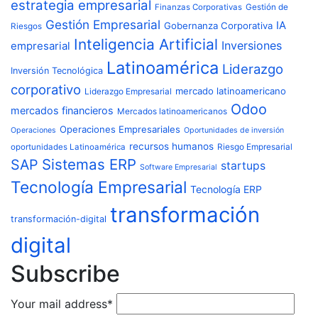
estrategia empresarial
Finanzas Corporativas
Gestión de
Gestión Empresarial
IA
Gobernanza Corporativa
Riesgos
Inteligencia Artificial
Inversiones
empresarial
Latinoamérica
Liderazgo
Inversión Tecnológica
corporativo
mercado latinoamericano
Liderazgo Empresarial
Odoo
mercados financieros
Mercados latinoamericanos
Operaciones Empresariales
Operaciones
Oportunidades de inversión
recursos humanos
Riesgo Empresarial
oportunidades Latinoamérica
Sistemas ERP
SAP
startups
Software Empresarial
Tecnología Empresarial
Tecnología ERP
transformación
transformación-digital
digital
Subscribe
Your mail address*