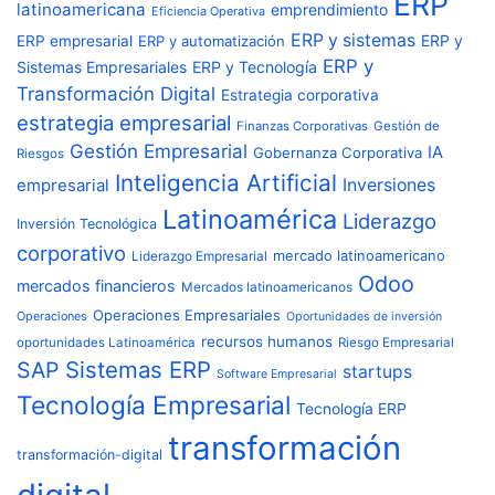
ERP
latinoamericana
emprendimiento
Eficiencia Operativa
ERP y sistemas
ERP y
ERP empresarial
ERP y automatización
ERP y
Sistemas Empresariales
ERP y Tecnología
Transformación Digital
Estrategia corporativa
estrategia empresarial
Finanzas Corporativas
Gestión de
Gestión Empresarial
IA
Gobernanza Corporativa
Riesgos
Inteligencia Artificial
Inversiones
empresarial
Latinoamérica
Liderazgo
Inversión Tecnológica
corporativo
Liderazgo Empresarial
mercado latinoamericano
Odoo
mercados financieros
Mercados latinoamericanos
Operaciones Empresariales
Operaciones
Oportunidades de inversión
recursos humanos
oportunidades Latinoamérica
Riesgo Empresarial
Sistemas ERP
SAP
startups
Software Empresarial
Tecnología Empresarial
Tecnología ERP
transformación
transformación-digital