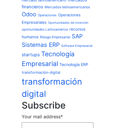
mercados
mercado latinoamericano
financieros
Mercados latinoamericanos
Odoo
Operaciones
Operaciones
Empresariales
Oportunidades de inversión
recursos
oportunidades Latinoamérica
SAP
humanos
Riesgo Empresarial
Sistemas ERP
Software Empresarial
Tecnología
startups
Empresarial
Tecnología ERP
transformación-digital
transformación
digital
Subscribe
Your mail address*