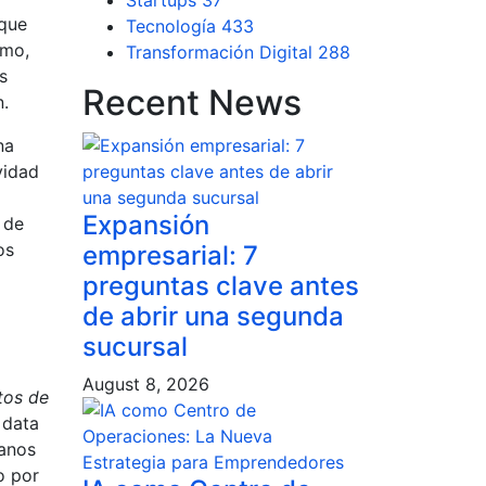
Startups
37
 que
Tecnología
433
smo,
Transformación Digital
288
s
Recent News
n.
na
vidad
Expansión
 de
os
empresarial: 7
preguntas clave antes
de abrir una segunda
sucursal
August 8, 2026
tos de
 data
manos
o por