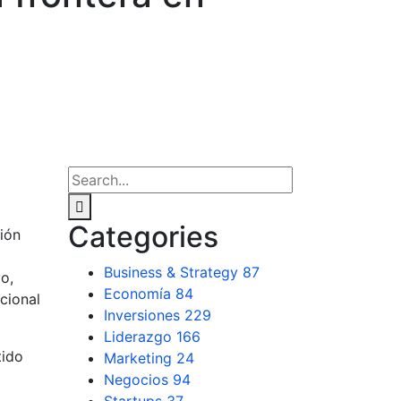
Categories
ión
Business & Strategy
87
o,
Economía
84
cional
Inversiones
229
Liderazgo
166
tido
Marketing
24
Negocios
94