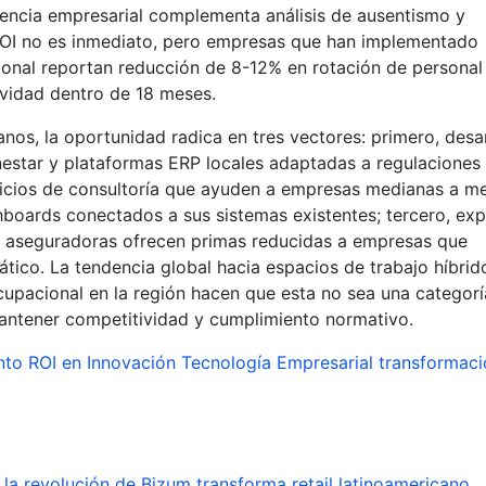
igencia empresarial complementa análisis de ausentismo y
ROI no es inmediato, pero empresas que han implementado
onal reportan reducción de 8-12% en rotación de personal
vidad dentro de 18 meses.
nos, la oportunidad radica en tres vectores: primero, desar
nestar y plataformas ERP locales adaptadas a regulaciones
vicios de consultoría que ayuden a empresas medianas a me
hboards conectados a sus sistemas existentes; tercero, exp
 aseguradoras ofrecen primas reducidas a empresas que
co. La tendencia global hacia espacios de trabajo híbrido
ocupacional en la región hacen que esta no sea una categor
mantener competitividad y cumplimiento normativo.
nto
ROI en Innovación
Tecnología Empresarial
transformaci
la revolución de Bizum transforma retail latinoamericano