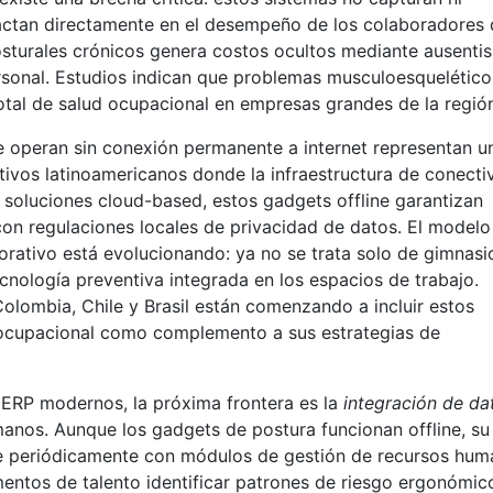
ctan directamente en el desempeño de los colaboradores
turales crónicos genera costos ocultos mediante ausenti
rsonal. Estudios indican que problemas musculoesquelético
otal de salud ocupacional en empresas grandes de la regió
ue operan sin conexión permanente a internet representan u
ivos latinoamericanos donde la infraestructura de conecti
s soluciones cloud-based, estos gadgets offline garantizan
on regulaciones locales de privacidad de datos. El modelo
rporativo está evolucionando: ya no se trata solo de gimnasi
cnología preventiva integrada en los espacios de trabajo.
lombia, Chile y Brasil están comenzando a incluir estos
 ocupacional como complemento a sus estrategias de
 ERP modernos, la próxima frontera es la
integración de da
anos. Aunque los gadgets de postura funcionan offline, su
se periódicamente con módulos de gestión de recursos hu
entos de talento identificar patrones de riesgo ergonómic