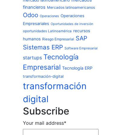
mercados
mercado latinoamericano
financieros
Mercados latinoamericanos
Odoo
Operaciones
Operaciones
Empresariales
Oportunidades de inversión
recursos
oportunidades Latinoamérica
SAP
humanos
Riesgo Empresarial
Sistemas ERP
Software Empresarial
Tecnología
startups
Empresarial
Tecnología ERP
transformación-digital
transformación
digital
Subscribe
Your mail address*