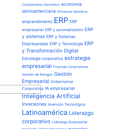
economía
Cumplimiento Normativo
latinoamericana
Eficiencia Operativa
ERP
emprendimiento
ERP
ERP
empresarial
ERP y automatización
y sistemas
ERP y Sistemas
ERP
Empresariales
ERP y Tecnología
y Transformación Digital
estrategia
Estrategia corporativa
empresarial
Finanzas Corporativas
Gestión
Gestión de Riesgos
Empresarial
Gobernanza
IA empresarial
Corporativa
Inteligencia Artificial
Inversiones
Inversión Tecnológica
Latinoamérica
Liderazgo
corporativo
Liderazgo Empresarial