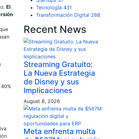
Startups
37
io.
El
Tecnología
431
ersión
Transformación Digital
288
Recent News
 que
asan
Streaming Gratuito:
s
La Nueva Estrategia
de Disney y sus
n 40%
Implicaciones
August 8, 2026
iva
Meta enfrenta multa
ión