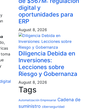
de $567M: regulación
digital y
oportunidades para
 y
ERP
un
August 8, 2026
na
do,
ricas
Diligencia Debida en
r toma
Inversiones:
ue
y
Lecciones sobre
Riesgo y Gobernanza
igital
August 8, 2026
Tags
Cadena de
Automatización Empresarial
suministro
ciberseguridad