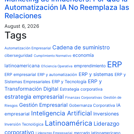
Automatización IA No Reemplaza las
Relaciones
August 6, 2026
Tags
Cadena de suministro
Automatización Empresarial
economía
ciberseguridad
Cumplimiento Normativo
ERP
latinoamericana
emprendimiento
Eficiencia Operativa
ERP y sistemas
ERP empresarial
ERP y automatización
ERP y
ERP y
ERP y Tecnología
Sistemas Empresariales
Transformación Digital
Estrategia corporativa
estrategia empresarial
Finanzas Corporativas
Gestión de
Gestión Empresarial
IA
Gobernanza Corporativa
Riesgos
Inteligencia Artificial
Inversiones
empresarial
Latinoamérica
Liderazgo
Inversión Tecnológica
corporativo
mercado latinoamericano
Liderazgo Empresarial