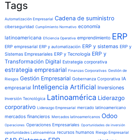
Tags
Cadena de suministro
Automatización Empresarial
economía
ciberseguridad
Cumplimiento Normativo
ERP
latinoamericana
emprendimiento
Eficiencia Operativa
ERP y sistemas
ERP empresarial
ERP y automatización
ERP y
ERP y
ERP y Tecnología
Sistemas Empresariales
Transformación Digital
Estrategia corporativa
estrategia empresarial
Finanzas Corporativas
Gestión de
Gestión Empresarial
IA
Gobernanza Corporativa
Riesgos
Inteligencia Artificial
Inversiones
empresarial
Latinoamérica
Liderazgo
Inversión Tecnológica
corporativo
mercado latinoamericano
Liderazgo Empresarial
Odoo
mercados financieros
Mercados latinoamericanos
Operaciones Empresariales
Operaciones
Oportunidades de inversión
recursos humanos
Riesgo Empresarial
oportunidades Latinoamérica