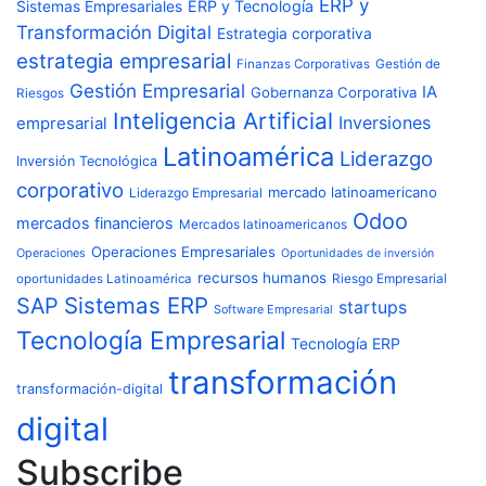
ERP y
ERP y Tecnología
Sistemas Empresariales
Transformación Digital
Estrategia corporativa
estrategia empresarial
Finanzas Corporativas
Gestión de
Gestión Empresarial
IA
Gobernanza Corporativa
Riesgos
Inteligencia Artificial
Inversiones
empresarial
Latinoamérica
Liderazgo
Inversión Tecnológica
corporativo
mercado latinoamericano
Liderazgo Empresarial
Odoo
mercados financieros
Mercados latinoamericanos
Operaciones Empresariales
Operaciones
Oportunidades de inversión
recursos humanos
Riesgo Empresarial
oportunidades Latinoamérica
Sistemas ERP
SAP
startups
Software Empresarial
Tecnología Empresarial
Tecnología ERP
transformación
transformación-digital
digital
Subscribe