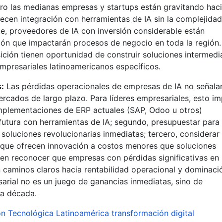
ero las medianas empresas y startups están gravitando hac
cen integración con herramientas de IA sin la complejida
e, proveedores de IA con inversión considerable están
ón que impactarán procesos de negocio en toda la región.
ión tienen oportunidad de construir soluciones intermedi
mpresariales latinoamericanos específicos.
:
Las pérdidas operacionales de empresas de IA no señala
rcados de largo plazo. Para líderes empresariales, esto im
implementaciones de ERP actuales (SAP, Odoo u otros)
futura con herramientas de IA; segundo, presupuestar para
soluciones revolucionarias inmediatas; tercero, considerar
que ofrecen innovación a costos menores que soluciones
eben reconocer que empresas con pérdidas significativas en 
 caminos claros hacia rentabilidad operacional y dominaci
arial no es un juego de ganancias inmediatas, sino de
ma década.
ón Tecnológica
Latinoamérica
transformación digital