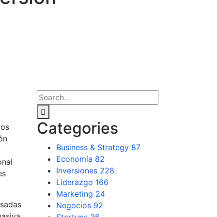
Categories
vos
ón
Business & Strategy
87
Economía
82
onal
Inversiones
228
es
Liderazgo
166
Marketing
24
lsadas
Negocios
92
masiva