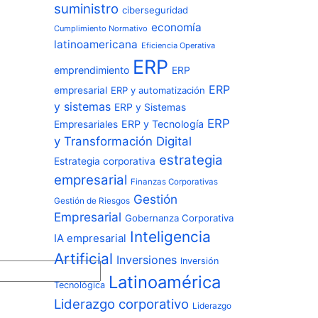
suministro
ciberseguridad
economía
Cumplimiento Normativo
latinoamericana
Eficiencia Operativa
ERP
emprendimiento
ERP
ERP
empresarial
ERP y automatización
y sistemas
ERP y Sistemas
ERP
ERP y Tecnología
Empresariales
y Transformación Digital
estrategia
Estrategia corporativa
empresarial
Finanzas Corporativas
Gestión
Gestión de Riesgos
Empresarial
Gobernanza Corporativa
Inteligencia
IA empresarial
Artificial
Inversiones
Inversión
Latinoamérica
Tecnológica
Liderazgo corporativo
Liderazgo