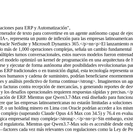
caciones para ERP y Automatización",
 generador de texto para convertirse en un agente autónomo capaz de eje
IA», representa un punto de inflexión para las empresas latinoamerican
 Oracle NetSuite y Microsoft Dynamics 365.</p>nn<p>El lanzamiento 
do más de 1,000 operaciones complejas, señala un cambio fundamental e
múltiples turnos conversacionales, estos nuevos modelos fueron entrena
, el modelo optimizó un kernel de programación en una arquitectura de
rse y ejecutar de forma autónoma abre posibilidades revolucionarias par
 ERP tradicionales o en transición digital, esta tecnología represent
cursos humanos y cadena de suministro, podrían beneficiarse enormemen
ones y análisis predictivo de forma continua</strong>. Imaginemos un
o facturas contra recepción de mercancías, y generando reportes de des
y los desafíos operacionales requieren respuestas rápidas y precisas.<
egración de ERP. Mientras que Qwen3.7-Max está diseñado para funcio
 que las empresas latinoamericanas no estarán limitadas a soluciones p
, o un holding minero en Lima con Oracle podrían acceder a los mismo
complejo (superando Claude Opus 4.6 Max con 34.5) y 76.4 en evaluaci
r lógica empresarial muy compleja</strong>.</p>nn<p>Sin embargo, exist
dad regulatoria. Mientras que Qwen3.7-Max solo es accesible desde endpo
—factores cada vez más relevantes con regulaciones como la Ley de Pr