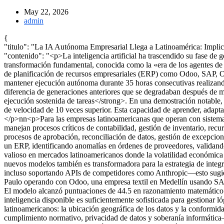
May 22, 2026
admin
{
"titulo": "La IA Autónoma Empresarial Llega a Latinoamérica: Impli
"contenido": "<p>La inteligencia artificial ha trascendido su fase de
transformación fundamental, conocida como la «era de los agentes de 
de planificación de recursos empresariales (ERP) como Odoo, SAP,
mantener ejecución autónoma durante 35 horas consecutivas realizan
diferencia de generaciones anteriores que se degradaban después de 
ejecución sostenida de tareas</strong>. En una demostración notable
de velocidad de 10 veces superior. Esta capacidad de aprender, adapta
</p>nn<p>Para las empresas latinoamericanas que operan con sistemas
manejan procesos críticos de contabilidad, gestión de inventario, re
procesos de aprobación, reconciliación de datos, gestión de excepci
un ERP, identificando anomalías en órdenes de proveedores, validand
valioso en mercados latinoamericanos donde la volatilidad económica 
nuevos modelos también es transformadora para la estrategia de int
incluso soportando APIs de competidores como Anthropic—esto sugiere
Paulo operando con Odoo, una empresa textil en Medellín usando SAP
El modelo alcanzó puntuaciones de 44.5 en razonamiento matemático 
inteligencia disponible es suficientemente sofisticada para gestiona
latinoamericanos: la ubicación geográfica de los datos y la conformi
cumplimiento normativo, privacidad de datos y soberanía informática