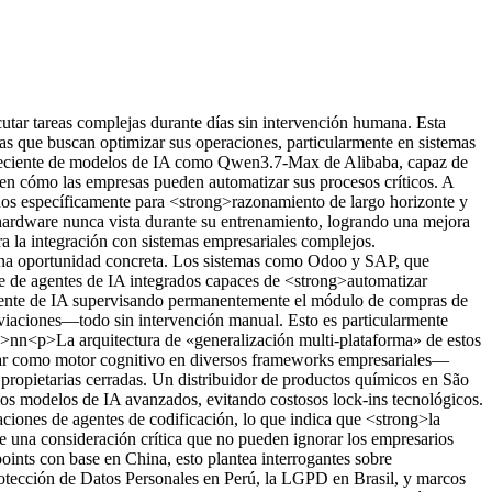
cutar tareas complejas durante días sin intervención humana. Esta
as que buscan optimizar sus operaciones, particularmente en sistemas
reciente de modelos de IA como Qwen3.7-Max de Alibaba, capaz de
n cómo las empresas pueden automatizar sus procesos críticos. A
dos específicamente para <strong>razonamiento de largo horizonte y
 hardware nunca vista durante su entrenamiento, logrando una mejora
a la integración con sistemas empresariales complejos.
a una oportunidad concreta. Los sistemas como Odoo y SAP, que
te de agentes de IA integrados capaces de <strong>automatizar
 agente de IA supervisando permanentemente el módulo de compras de
viaciones—todo sin intervención manual. Esto es particularmente
/p>nn<p>La arquitectura de «generalización multi-plataforma» de estos
nar como motor cognitivo en diversos frameworks empresariales—
ropietarias cerradas. Un distribuidor de productos químicos en São
s modelos de IA avanzados, evitando costosos lock-ins tecnológicos.
ones de agentes de codificación, lo que indica que <strong>la
e una consideración crítica que no pueden ignorar los empresarios
ints con base en China, esto plantea interrogantes sobre
otección de Datos Personales en Perú, la LGPD en Brasil, y marcos