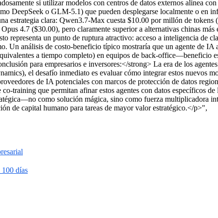
adosamente si utilizar modelos con centros de datos externos alinea con
(como DeepSeek o GLM-5.1) que pueden desplegarse localmente o en inf
a estrategia clara: Qwen3.7-Max cuesta $10.00 por millón de tokens ($
pus 4.7 ($30.00), pero claramente superior a alternativas chinas m
o representa un punto de ruptura atractivo: acceso a inteligencia de cl
o. Un análisis de costo-beneficio típico mostraría que un agente de IA 
(equivalentes a tiempo completo) en equipos de back-office—beneficio e
clusión para empresarios e inversores:</strong> La era de los agente
namics), el desafío inmediato es evaluar cómo integrar estos nuevos m
proveedores de IA potenciales con marcos de protección de datos regiona
 co-training que permitan afinar estos agentes con datos específicos de 
tratégica—no como solución mágica, sino como fuerza multiplicadora i
ación de capital humano para tareas de mayor valor estratégico.</p>",
esarial
n 100 días