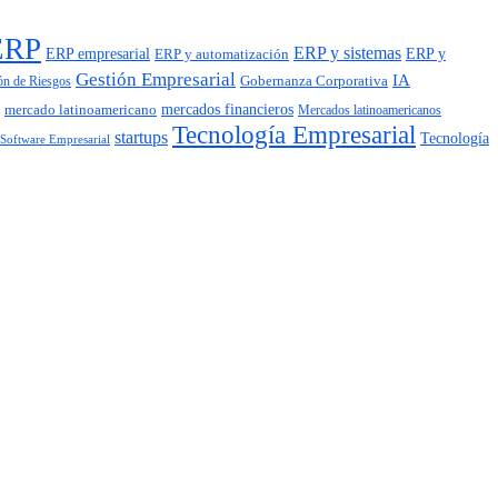
ERP
ERP y sistemas
ERP empresarial
ERP y automatización
ERP y
Gestión Empresarial
IA
Gobernanza Corporativa
ón de Riesgos
mercados financieros
mercado latinoamericano
Mercados latinoamericanos
Tecnología Empresarial
startups
Tecnología
Software Empresarial