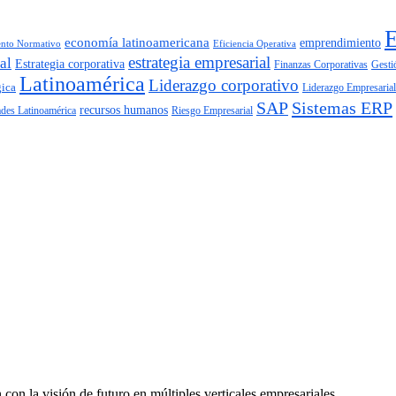
economía latinoamericana
emprendimiento
nto Normativo
Eficiencia Operativa
estrategia empresarial
al
Estrategia corporativa
Finanzas Corporativas
Gesti
Latinoamérica
Liderazgo corporativo
gica
Liderazgo Empresarial
SAP
Sistemas ERP
recursos humanos
Riesgo Empresarial
ades Latinoamérica
on la visión de futuro en múltiples verticales empresariales.