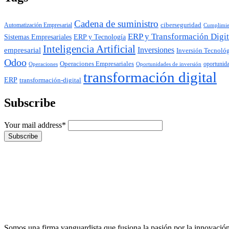
Cadena de suministro
ciberseguridad
Automatización Empresarial
Cumplimie
ERP y Transformación Digit
ERP y Tecnología
Sistemas Empresariales
Inteligencia Artificial
Inversiones
empresarial
Inversión Tecnoló
Odoo
Operaciones Empresariales
oportunid
Operaciones
Oportunidades de inversión
transformación digital
ERP
transformación-digital
Subscribe
Your mail address*
Somos una firma vanguardista que fusiona la pasión por la innovación c