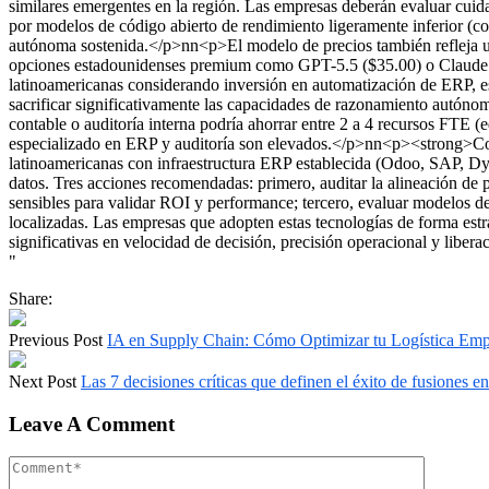
similares emergentes en la región. Las empresas deberán evaluar cuid
por modelos de código abierto de rendimiento ligeramente inferior 
autónoma sostenida.</p>nn<p>El modelo de precios también refleja un
opciones estadounidenses premium como GPT-5.5 ($35.00) o Claude O
latinoamericanas considerando inversión en automatización de ERP, est
sacrificar significativamente las capacidades de razonamiento autónom
contable o auditoría interna podría ahorrar entre 2 a 4 recursos FTE 
especializado en ERP y auditoría son elevados.</p>nn<p><strong>Con
latinoamericanas con infraestructura ERP establecida (Odoo, SAP, Dy
datos. Tres acciones recomendadas: primero, auditar la alineación de 
sensibles para validar ROI y performance; tercero, evaluar modelos de
localizadas. Las empresas que adopten estas tecnologías de forma es
significativas en velocidad de decisión, precisión operacional y liber
"
Share:
Previous Post
IA en Supply Chain: Cómo Optimizar tu Logística Empr
Next Post
Las 7 decisiones críticas que definen el éxito de fusiones e
Leave A Comment