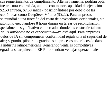
 sus requerimientos de cumplimiento. Alternativamente, podrían optar
raestructura controlada, aunque con menor capacidad de ejecución
2.50 entrada, $7.50 salida), posicionándose por debajo de las
ás económicas como DeepSeek V4 Pro ($5.22). Para empresas
ase mundial a una fracción del costo de proveedores occidentales, sin
autónomo ejecutándose 8 horas diarias en tareas de reconciliación
specialmente significativo en mercados donde los costos de talento
s de IA autónoma no es especulativa—ya está aquí. Para empresas
odelos de IA sin comprometer conformidad regulatoria ni seguridad de
les; segundo, pilotar integraciones en procesos no críticos de datos
la industria latinoamericana, generando ventajas competitivas
ntegrada a su arquitectura ERP—obtendrán ventajas operacionales