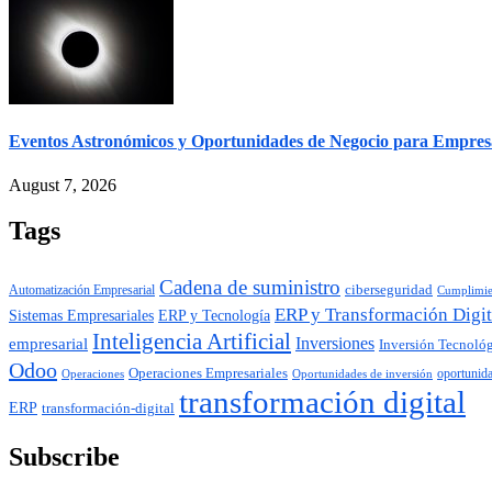
Eventos Astronómicos y Oportunidades de Negocio para Empres
August 7, 2026
Tags
Cadena de suministro
ciberseguridad
Automatización Empresarial
Cumplimie
ERP y Transformación Digit
ERP y Tecnología
Sistemas Empresariales
Inteligencia Artificial
Inversiones
empresarial
Inversión Tecnoló
Odoo
Operaciones Empresariales
Operaciones
oportunid
Oportunidades de inversión
transformación digital
ERP
transformación-digital
Subscribe