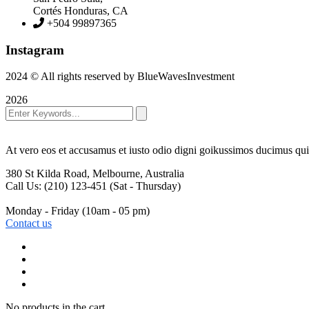
Cortés Honduras, CA
+504 99897365
Instagram
2024
© All rights reserved by BlueWavesInvestment
2026
At vero eos et accusamus et iusto odio digni goikussimos ducimus qui 
380 St Kilda Road,
Melbourne, Australia
Call Us: (210) 123-451
(Sat - Thursday)
Monday - Friday
(10am - 05 pm)
Contact us
No products in the cart.