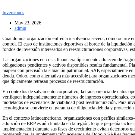
Inversiones
May 23, 2026
admin
Cuando una organización enfrenta insolvencia severa, como ocurre en c
control. El caso de instituciones deportivas al borde de la liquidació
fondos de inversión interesados en reestructuraciones corporativas, es
Las organizaciones en crisis financiera típicamente adolecen de fragm
obligaciones pendientes y activos disponibles resulta fundamental. 
mapear con precisión la situación patrimonial. SAP, especialmente en
deuda. Odoo, como alternativa más accesible para organizaciones media
que típicamente retrasan procesos de reestructuración.
En contextos de salvamento corporativo, la transparencia de datos o
verifiquen independientemente números de ingresos operacionales, cos
modelados de escenarios de viabilidad post-reestructuración. Para inv
tecnológica se convierte en garantía de diligencia debida y protección 
En el contexto latinoamericano, organizaciones con perfiles similare
adopción de ERP es aún limitada en la región, lo que perpetúa ciclos 
implementación) durante sus fases de crecimiento evitan deterioros q
problemáticas, la implementación acelerada de Odoo o SAP es frecue