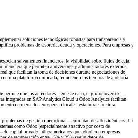
implementar soluciones tecnológicas robustas para transparencia y
amplifica problemas de tesorería, deuda y operaciones. Para empresas y
gocian salvamentos financieros, la visibilidad sobre flujos de caja,
 financiera que permiten a inversores y administradores externos
eal que facilitan la toma de decisiones durante negociaciones de
ja en una plataforma unificada, reduciendo los tiempos de auditoría
te permite que los acreedores—en este caso, el grupo inversor—
cas integradas en SAP Analytics Cloud u Odoo Analytics facilitan
amento en mercados europeos o locales, esta infraestructura
n problemas de gestión operacional—enfrentan desafíos idénticos. La
 sistemas como Odoo (especialmente atractivo por costo de
os de capital privado latinoamericanos que adquieren empresas
enes de recuperación entre 15% y 25% según datos de