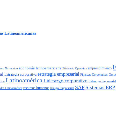
as Latinoamericanas
economía latinoamericana
emprendimiento
nto Normativo
Eficiencia Operativa
estrategia empresarial
al
Estrategia corporativa
Finanzas Corporativas
Gesti
Latinoamérica
Liderazgo corporativo
gica
Liderazgo Empresarial
SAP
Sistemas ERP
recursos humanos
Riesgo Empresarial
ades Latinoamérica