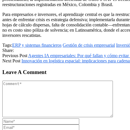
reestructuraciones registradas en México, Colombia y Brasil.
Para empresarios e inversores, el aprendizaje central es que la reestr
antes de enfrentar crisis es estrategia defensiva; implementarla dur
hojas de cálculo dispersas, falta de consolidación contable—enfrentan 
no es costo sino póliza de solvencia; en Latinoamérica, donde el acce
inversores rescatistas.
Tags:
ERP y sistemas financieros
Gestión de crisis empresarial
Inversi
Share:
Previous Post
Agentes IA empresariales: Por qué fallan y cómo evitar 
Next Post
Innovación en logística espacial: implicaciones para cadena
Leave A Comment