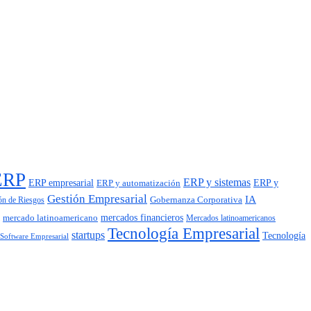
ERP
ERP y sistemas
ERP empresarial
ERP y automatización
ERP y
Gestión Empresarial
IA
Gobernanza Corporativa
ón de Riesgos
mercados financieros
mercado latinoamericano
Mercados latinoamericanos
Tecnología Empresarial
startups
Tecnología
Software Empresarial