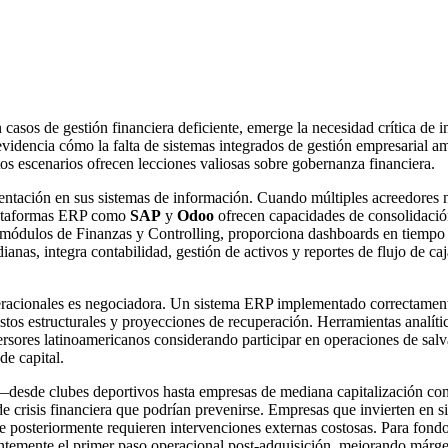
asos de gestión financiera deficiente, emerge la necesidad crítica de 
n evidencia cómo la falta de sistemas integrados de gestión empresarial 
tos escenarios ofrecen lecciones valiosas sobre gobernanza financiera.
entación en sus sistemas de información. Cuando múltiples acreedores ne
Plataformas ERP como
SAP
y
Odoo
ofrecen capacidades de consolidación
 módulos de Finanzas y Controlling, proporciona dashboards en tiempo r
nas, integra contabilidad, gestión de activos y reportes de flujo de ca
peracionales es negociadora. Un sistema ERP implementado correctamen
tos estructurales y proyecciones de recuperación. Herramientas analíti
ersores latinoamericanos considerando participar en operaciones de salv
de capital.
s—desde clubes deportivos hasta empresas de mediana capitalización co
de crisis financiera que podrían prevenirse. Empresas que invierten en
ue posteriormente requieren intervenciones externas costosas. Para fond
ntemente el primer paso operacional post-adquisición, mejorando márg