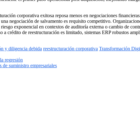
ucturación corporativa exitosa reposa menos en negociaciones financiera
ante una negociación de salvamento es requisito competitivo. Organizac
riesgo exponencial en contextos de auditoría externa o cambio de contro
so a crédito de reestructuración es limitado, sistemas ERP robustos amp
ón y diligencia debida
reestructuración corporativa
Transformación Digi
la regresión
s de suministro empresariales