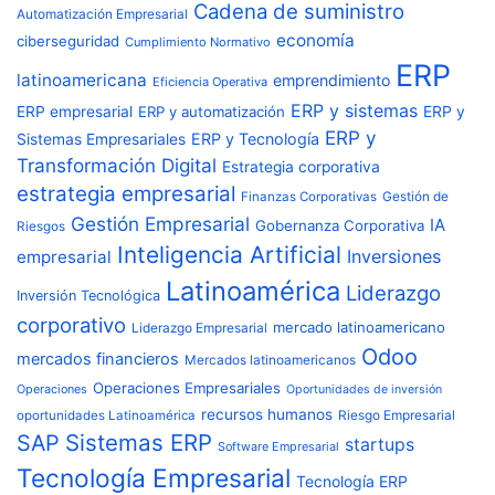
Cadena de suministro
Automatización Empresarial
economía
ciberseguridad
Cumplimiento Normativo
ERP
latinoamericana
emprendimiento
Eficiencia Operativa
ERP y sistemas
ERP empresarial
ERP y automatización
ERP y
ERP y
ERP y Tecnología
Sistemas Empresariales
Transformación Digital
Estrategia corporativa
estrategia empresarial
Finanzas Corporativas
Gestión de
Gestión Empresarial
IA
Gobernanza Corporativa
Riesgos
Inteligencia Artificial
Inversiones
empresarial
Latinoamérica
Liderazgo
Inversión Tecnológica
corporativo
mercado latinoamericano
Liderazgo Empresarial
Odoo
mercados financieros
Mercados latinoamericanos
Operaciones Empresariales
Operaciones
Oportunidades de inversión
recursos humanos
Riesgo Empresarial
oportunidades Latinoamérica
Sistemas ERP
SAP
startups
Software Empresarial
Tecnología Empresarial
Tecnología ERP