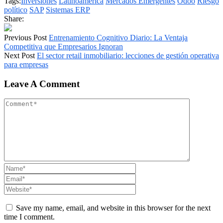
Tags:
Inversiones
Latinoamérica
Mercados Emergentes
Odoo
Riesgo
político
SAP
Sistemas ERP
Share:
Previous Post
Entrenamiento Cognitivo Diario: La Ventaja
Competitiva que Empresarios Ignoran
Next Post
El sector retail inmobiliario: lecciones de gestión operativa
para empresas
Leave A Comment
Save my name, email, and website in this browser for the next
time I comment.