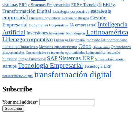
ERP y
sistemas
ERP y Tecnología
ERP y Sistemas Empresariales
estrategia
Transformación Digital
Estrategia corporativa
empresarial
Gestión
Finanzas Corporativas
Gestión de Riesgos
Inteligencia
Empresarial
IA empresarial
Gobernanza Corporativa
Latinoamérica
Artificial
Inversiones
Inversión Tecnológica
Liderazgo corporativo
mercado latinoamericano
Liderazgo Empresarial
Odoo
mercados financieros
Operaciones
Mercados latinoamericanos
Operaciones
Empresariales
recursos
oportunidades Latinoamérica
Oportunidades de inversión
SAP
Sistemas ERP
humanos
Riesgo Empresarial
Software Empresarial
Tecnología Empresarial
startups
Tecnología ERP
transformación digital
transformación-digital
Subscribe
Your mail address*