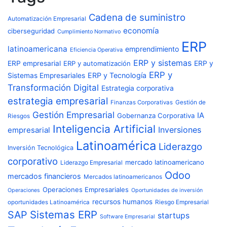
Cadena de suministro
Automatización Empresarial
economía
ciberseguridad
Cumplimiento Normativo
ERP
latinoamericana
emprendimiento
Eficiencia Operativa
ERP y sistemas
ERP empresarial
ERP y automatización
ERP y
ERP y
ERP y Tecnología
Sistemas Empresariales
Transformación Digital
Estrategia corporativa
estrategia empresarial
Finanzas Corporativas
Gestión de
Gestión Empresarial
IA
Gobernanza Corporativa
Riesgos
Inteligencia Artificial
Inversiones
empresarial
Latinoamérica
Liderazgo
Inversión Tecnológica
corporativo
mercado latinoamericano
Liderazgo Empresarial
Odoo
mercados financieros
Mercados latinoamericanos
Operaciones Empresariales
Operaciones
Oportunidades de inversión
recursos humanos
Riesgo Empresarial
oportunidades Latinoamérica
Sistemas ERP
SAP
startups
Software Empresarial