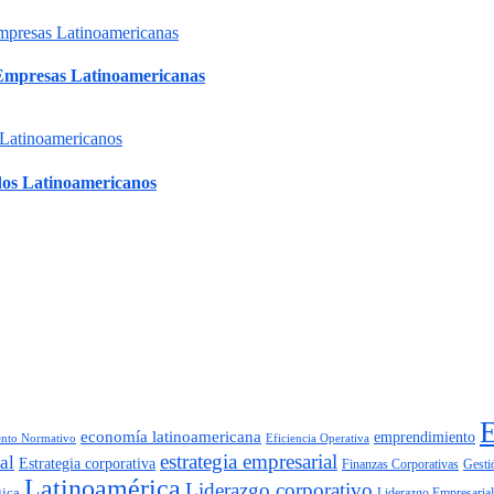
 Empresas Latinoamericanas
dos Latinoamericanos
economía latinoamericana
emprendimiento
nto Normativo
Eficiencia Operativa
estrategia empresarial
al
Estrategia corporativa
Finanzas Corporativas
Gesti
Latinoamérica
Liderazgo corporativo
gica
Liderazgo Empresarial