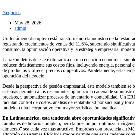
Negocios
May 28, 2026
admin
Un fenómeno disruptivo está transformando la industria de la restaur
registrando crecimientos de ventas del 11.6%, superando significativa
consumo, la optimización operativa y la estrategia empresarial modern
La razón detrás de este éxito radica en una ecuación económica simp
reducen drásticamente sus costos fijos, incluyendo energía, personal e
de productos y ofrecer precios competitivos. Paralelamente, estas em
operación del negocio.
Desde la perspectiva de gestión empresarial, este modelo también s
sistemas permiten a los restaurantes optimizar la cadena de suminist
precisos, y automatizar procesos de inventario y contabilidad. Un E
facilitan control de costos, análisis de rentabilidad por sucursal y to
modelo a nivel corporativo con mayor sofisticación analítica.
En Latinoamérica, esta tendencia abre oportunidades significati
familiares de horario completo, pero la presión por optimizar márgene
almuerzo” sea cada vez más atractivo. Empresas con presencia en Méxic
adopción de sistemas ERP localizados permite que estas cadenas compi