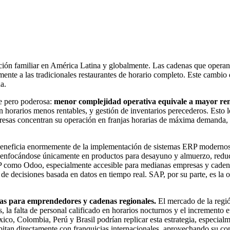
ación familiar en América Latina y globalmente. Las cadenas que opera
mente a las tradicionales restaurantes de horario completo. Este cambio
a.
le pero poderosa:
menor complejidad operativa equivale a mayor rent
n horarios menos rentables, y gestión de inventarios perecederos. Esto 
presas concentran su operación en franjas horarias de máxima demanda, d
e beneficia enormemente de la implementación de sistemas ERP modern
ro enfocándose únicamente en productos para desayuno y almuerzo, redu
RP como Odoo, especialmente accesible para medianas empresas y cadena
ma de decisiones basada en datos en tiempo real. SAP, por su parte, es l
vas para emprendedores y cadenas regionales.
El mercado de la regió
s, la falta de personal calificado en horarios nocturnos y el increment
o, Colombia, Perú y Brasil podrían replicar esta estrategia, especialme
tan directamente con franquicias internacionales, aprovechando su con