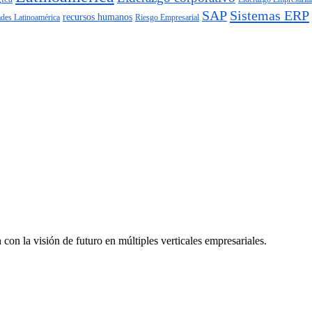
SAP
Sistemas ERP
recursos humanos
Riesgo Empresarial
ades Latinoamérica
on la visión de futuro en múltiples verticales empresariales.