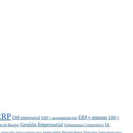
ERP
ERP y sistemas
ERP empresarial
ERP y automatización
ERP y
Gestión Empresarial
IA
Gobernanza Corporativa
ón de Riesgos
mercados financieros
mercado latinoamericano
Mercados latinoamericanos