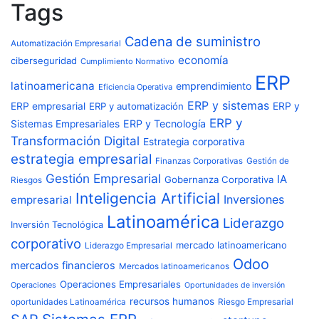
Tags
Cadena de suministro
Automatización Empresarial
economía
ciberseguridad
Cumplimiento Normativo
ERP
latinoamericana
emprendimiento
Eficiencia Operativa
ERP y sistemas
ERP empresarial
ERP y automatización
ERP y
ERP y
ERP y Tecnología
Sistemas Empresariales
Transformación Digital
Estrategia corporativa
estrategia empresarial
Finanzas Corporativas
Gestión de
Gestión Empresarial
IA
Gobernanza Corporativa
Riesgos
Inteligencia Artificial
Inversiones
empresarial
Latinoamérica
Liderazgo
Inversión Tecnológica
corporativo
mercado latinoamericano
Liderazgo Empresarial
Odoo
mercados financieros
Mercados latinoamericanos
Operaciones Empresariales
Operaciones
Oportunidades de inversión
recursos humanos
Riesgo Empresarial
oportunidades Latinoamérica