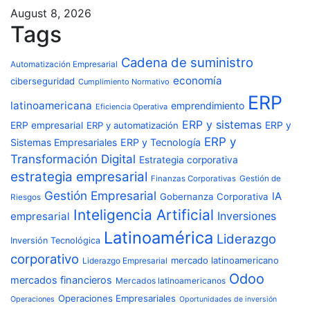
August 8, 2026
Tags
Cadena de suministro
Automatización Empresarial
economía
ciberseguridad
Cumplimiento Normativo
ERP
latinoamericana
emprendimiento
Eficiencia Operativa
ERP y sistemas
ERP y
ERP empresarial
ERP y automatización
ERP y
Sistemas Empresariales
ERP y Tecnología
Transformación Digital
Estrategia corporativa
estrategia empresarial
Finanzas Corporativas
Gestión de
Gestión Empresarial
IA
Gobernanza Corporativa
Riesgos
Inteligencia Artificial
Inversiones
empresarial
Latinoamérica
Liderazgo
Inversión Tecnológica
corporativo
mercado latinoamericano
Liderazgo Empresarial
Odoo
mercados financieros
Mercados latinoamericanos
Operaciones Empresariales
Operaciones
Oportunidades de inversión