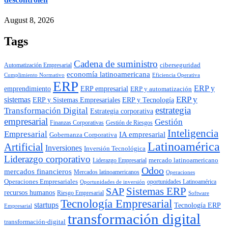
August 8, 2026
Tags
Cadena de suministro
ciberseguridad
Automatización Empresarial
economía latinoamericana
Cumplimiento Normativo
Eficiencia Operativa
ERP
ERP y
emprendimiento
ERP empresarial
ERP y automatización
ERP y
sistemas
ERP y Tecnología
ERP y Sistemas Empresariales
estrategia
Transformación Digital
Estrategia corporativa
empresarial
Gestión
Finanzas Corporativas
Gestión de Riesgos
Inteligencia
Empresarial
IA empresarial
Gobernanza Corporativa
Latinoamérica
Artificial
Inversiones
Inversión Tecnológica
Liderazgo corporativo
mercado latinoamericano
Liderazgo Empresarial
Odoo
mercados financieros
Mercados latinoamericanos
Operaciones
Operaciones Empresariales
oportunidades Latinoamérica
Oportunidades de inversión
SAP
Sistemas ERP
recursos humanos
Riesgo Empresarial
Software
Tecnología Empresarial
startups
Tecnología ERP
Empresarial
transformación digital
transformación-digital