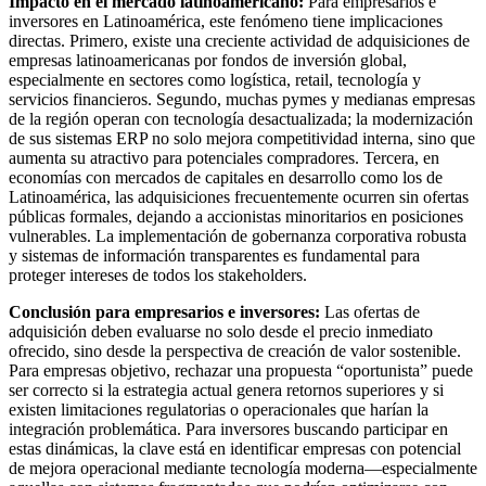
Impacto en el mercado latinoamericano:
Para empresarios e
inversores en Latinoamérica, este fenómeno tiene implicaciones
directas. Primero, existe una creciente actividad de adquisiciones de
empresas latinoamericanas por fondos de inversión global,
especialmente en sectores como logística, retail, tecnología y
servicios financieros. Segundo, muchas pymes y medianas empresas
de la región operan con tecnología desactualizada; la modernización
de sus sistemas ERP no solo mejora competitividad interna, sino que
aumenta su atractivo para potenciales compradores. Tercera, en
economías con mercados de capitales en desarrollo como los de
Latinoamérica, las adquisiciones frecuentemente ocurren sin ofertas
públicas formales, dejando a accionistas minoritarios en posiciones
vulnerables. La implementación de gobernanza corporativa robusta
y sistemas de información transparentes es fundamental para
proteger intereses de todos los stakeholders.
Conclusión para empresarios e inversores:
Las ofertas de
adquisición deben evaluarse no solo desde el precio inmediato
ofrecido, sino desde la perspectiva de creación de valor sostenible.
Para empresas objetivo, rechazar una propuesta “oportunista” puede
ser correcto si la estrategia actual genera retornos superiores y si
existen limitaciones regulatorias o operacionales que harían la
integración problemática. Para inversores buscando participar en
estas dinámicas, la clave está en identificar empresas con potencial
de mejora operacional mediante tecnología moderna—especialmente