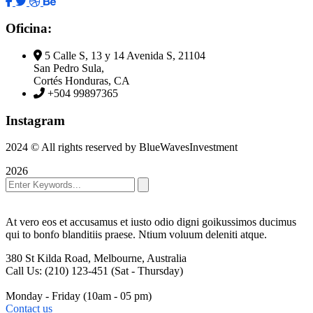
Oficina:
5 Calle S, 13 y 14 Avenida S, 21104
San Pedro Sula,
Cortés Honduras, CA
+504 99897365
Instagram
2024
© All rights reserved by BlueWavesInvestment
2026
At vero eos et accusamus et iusto odio digni goikussimos ducimus
qui to bonfo blanditiis praese. Ntium voluum deleniti atque.
380 St Kilda Road,
Melbourne, Australia
Call Us: (210) 123-451
(Sat - Thursday)
Monday - Friday
(10am - 05 pm)
Contact us