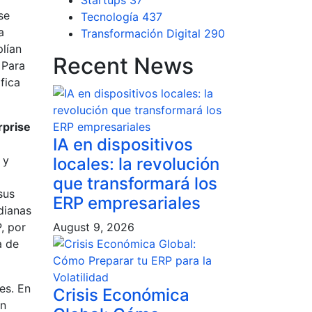
Startups
37
se
Tecnología
437
a
Transformación Digital
290
plían
Recent News
 Para
fica
rprise
IA en dispositivos
 y
locales: la revolución
que transformará los
sus
ERP empresariales
dianas
, por
August 9, 2026
a de
es. En
Crisis Económica
en