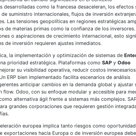
desarrolladas como la francesa desaceleran, los efectos 
 suministro internacionales, flujos de inversión extranjer
es. Las tensiones geopolíticas en regiones estratégicas am
os de materias primas como la confianza de los inversores.
es o aspiraciones de crecimiento internacional, esto signi
es de inversión requieren ajustes inmediatos.
ca, la implementación y optimización de sistemas de
Ente
una prioridad estratégica. Plataformas como
SAP
y
Odoo
jorar su visibilidad operativa, reducir costos innecesarios
Un ERP bien implementado facilita escenarios de análisis
gerentes anticipar cambios en la demanda global y ajustar 
sh flow. Odoo, con su enfoque modular y accesible para me
como alternativa ágil frente a sistemas más complejos. SAP
 para grandes corporaciones que requieren gestión integrad
ías.
eleración europea implica tanto riesgos como oportunidad
de exportaciones hacia Europa o de inversión europea deb