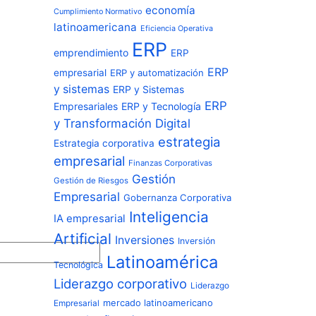
economía
Cumplimiento Normativo
latinoamericana
Eficiencia Operativa
ERP
emprendimiento
ERP
ERP
empresarial
ERP y automatización
y sistemas
ERP y Sistemas
ERP
Empresariales
ERP y Tecnología
y Transformación Digital
estrategia
Estrategia corporativa
empresarial
Finanzas Corporativas
Gestión
Gestión de Riesgos
Empresarial
Gobernanza Corporativa
Inteligencia
IA empresarial
Artificial
Inversiones
Inversión
Latinoamérica
Tecnológica
Liderazgo corporativo
Liderazgo
Empresarial
mercado latinoamericano