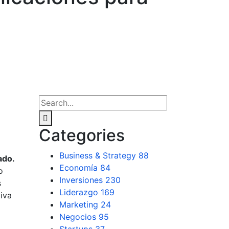
Categories
Business & Strategy
88
ado.
Economía
84
o
Inversiones
230
s
Liderazgo
169
tiva
Marketing
24
Negocios
95