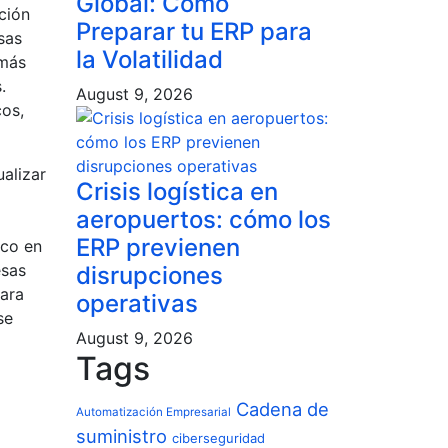
Global: Cómo
ción
Preparar tu ERP para
sas
la Volatilidad
 más
.
August 9, 2026
cos,
ualizar
Crisis logística en
aeropuertos: cómo los
ERP previenen
ico en
esas
disrupciones
para
operativas
se
August 9, 2026
Tags
Cadena de
Automatización Empresarial
suministro
ciberseguridad