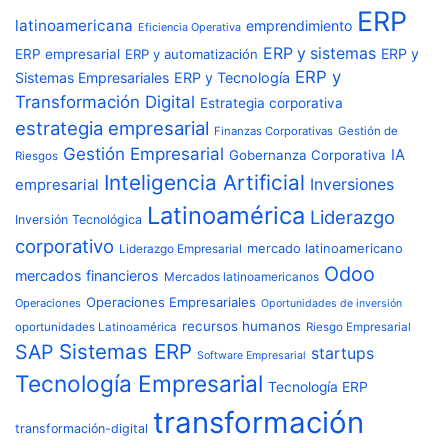
ERP
latinoamericana
emprendimiento
Eficiencia Operativa
ERP y sistemas
ERP y
ERP empresarial
ERP y automatización
ERP y
Sistemas Empresariales
ERP y Tecnología
Transformación Digital
Estrategia corporativa
estrategia empresarial
Finanzas Corporativas
Gestión de
Gestión Empresarial
IA
Gobernanza Corporativa
Riesgos
Inteligencia Artificial
Inversiones
empresarial
Latinoamérica
Liderazgo
Inversión Tecnológica
corporativo
Liderazgo Empresarial
mercado latinoamericano
Odoo
mercados financieros
Mercados latinoamericanos
Operaciones Empresariales
Operaciones
Oportunidades de inversión
recursos humanos
oportunidades Latinoamérica
Riesgo Empresarial
Sistemas ERP
SAP
startups
Software Empresarial
Tecnología Empresarial
Tecnología ERP
transformación
transformación-digital