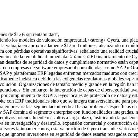
ones de $12B sin rentabilidad",
iendo los modelos de valoración empresarial.</strong> Cyera, una plata
e la valuaría en aproximadamente $12 mil millones, alcanzando un múlti
con pérdidas operativas significativas, señalando una realidad crucial 
r encima de la rentabilidad inmediata.</p>nn<p>El financiamiento de Cye
an desafíos de seguridad de datos y cumplimiento normativo están capt
zado en empresas de software empresarial consolidadas, como SAP u Oracl
que SAP y plataformas ERP legadas enfrentan mercados maduros con cr
camente inelástica debido a las exigencias regulatorias globales.</p>n
 evolución. Organizaciones de tamaño medio y grande en la región han 
raciones. Sin embargo, la integración de capas de ciberseguridad avan
es por cumplimiento de RGPD, leyes locales de protección de datos y es
ite con ERP tradicionales sino que se integra transversalmente para pr
ía empresarial: la segmentación vertical hacia problemas específicos en
AP domina el segmento enterprise con funcionalidades integradas, nuev
operativos potencialmente más altos a largo plazo, justificando la pacien
va en investigación y desarrollo, expansión comercial y construcción d
rsores latinoamericanos, esta valoración de Cyera transmite varios men
s que ignoren inversiones en seguridad de datos estarán rezagadas com