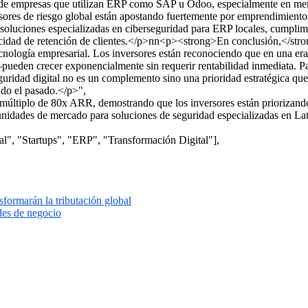
les de empresas que utilizan ERP como SAP u Odoo, especialmente en me
ores de riesgo global están apostando fuertemente por emprendimientos 
: soluciones especializadas en ciberseguridad para ERP locales, cumpli
apacidad de retención de clientes.</p>nn<p><strong>En conclusión,</str
cnología empresarial. Los inversores están reconociendo que en una era
pueden crecer exponencialmente sin requerir rentabilidad inmediata. 
uridad digital no es un complemento sino una prioridad estratégica que 
ndo el pasado.</p>",
múltiplo de 80x ARR, demostrando que los inversores están priorizando
portunidades de mercado para soluciones de seguridad especializadas e
al", "Startups", "ERP", "Transformación Digital"],
sformarán la tributación global
ades de negocio