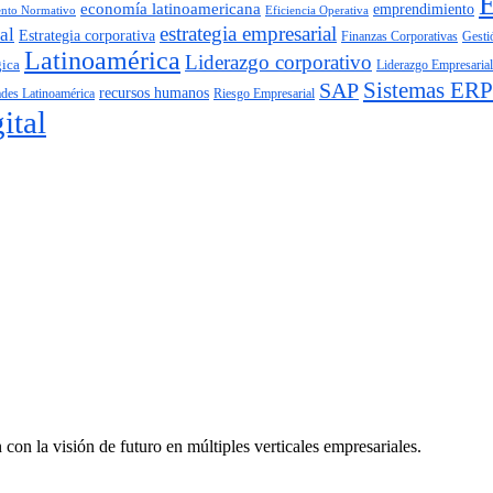
economía latinoamericana
emprendimiento
nto Normativo
Eficiencia Operativa
estrategia empresarial
al
Estrategia corporativa
Finanzas Corporativas
Gesti
Latinoamérica
Liderazgo corporativo
gica
Liderazgo Empresarial
SAP
Sistemas ERP
recursos humanos
Riesgo Empresarial
ades Latinoamérica
ital
on la visión de futuro en múltiples verticales empresariales.