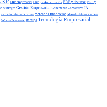
ERP
ERP y sistemas
ERP empresarial
ERP y automatización
ERP y
Gestión Empresarial
IA
Gobernanza Corporativa
ón de Riesgos
mercados financieros
mercado latinoamericano
Mercados latinoamericanos
Tecnología Empresarial
startups
Software Empresarial