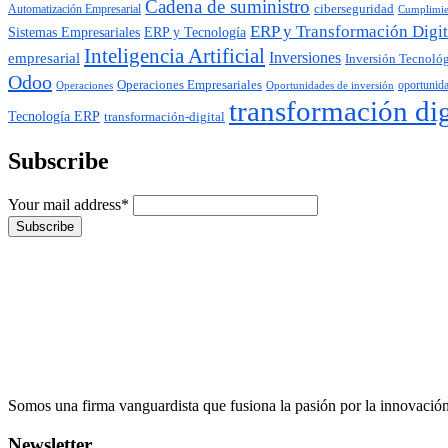
Cadena de suministro
ciberseguridad
Automatización Empresarial
Cumplimie
ERP y Transformación Digit
ERP y Tecnología
Sistemas Empresariales
Inteligencia Artificial
Inversiones
empresarial
Inversión Tecnoló
Odoo
Operaciones Empresariales
Operaciones
oportunid
Oportunidades de inversión
transformación dig
Tecnología ERP
transformación-digital
Subscribe
Your mail address*
Somos una firma vanguardista que fusiona la pasión por la innovación c
Newsletter