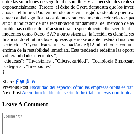
entre las soluciones de seguridad disponibles y las necesidades rea
exponencialmente. Tercero, el éxito de Cyera demuestra que los invers
años en el futuro. Para emprendedores en la región, esto abre puertas
atraer capital significativo si demuestran crecimiento acelerado y c
sino un indicador de una recalibración fundamental del mercado de te
problemas críticos de infraestructura—especialmente ciberseguridad—
modernos como Odoo, SAP u otros sistemas, la lección es clara: la seg
financiando el futuro; las empresas que no se adapten estarán finaliza
"extracto": "Cyera alcanza una valuación de $12 mil millones con un 
encima de la rentabilidad inmediata. Esta tendencia redefine las o
vulnerabilidades crecientes.",
"etiquetas": ["Inversiones", "Ciberseguridad", "Tecnología Empresari
"categoria": "Inversiones"
}
Share:
Previous Post
Fiscalidad del espacio: cómo las empresas orbitales tran
Next Post
Acero inoxidable: del sector industrial a nuevas oportunid
Leave A Comment