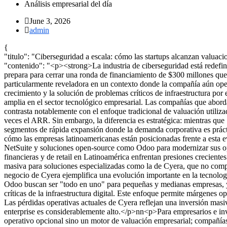
Análisis empresarial del día
June 3, 2026
admin
{
"titulo": "Ciberseguridad a escala: cómo las startups alcanzan valuaci
"contenido": "<p><strong>La industria de ciberseguridad está redefin
prepara para cerrar una ronda de financiamiento de $300 millones qu
particularmente reveladora en un contexto donde la compañía aún opera 
crecimiento y la solución de problemas críticos de infraestructura po
amplia en el sector tecnológico empresarial. Las compañías que abord
contrasta notablemente con el enfoque tradicional de valuación utili
veces el ARR. Sin embargo, la diferencia es estratégica: mientras 
segmentos de rápida expansión donde la demanda corporativa es prácti
cómo las empresas latinoamericanas están posicionadas frente a esta
NetSuite y soluciones open-source como Odoo para modernizar sus ope
financieras y de retail en Latinoamérica enfrentan presiones crecient
masiva para soluciones especializadas como la de Cyera, que no comp
negocio de Cyera ejemplifica una evolución importante en la tecnolog
Odoo buscan ser "todo en uno" para pequeñas y medianas empresas, y S
críticas de la infraestructura digital. Este enfoque permite márgenes 
Las pérdidas operativas actuales de Cyera reflejan una inversión masi
enterprise es considerablemente alto.</p>nn<p>Para empresarios e inve
operativo opcional sino un motor de valuación empresarial; compañía