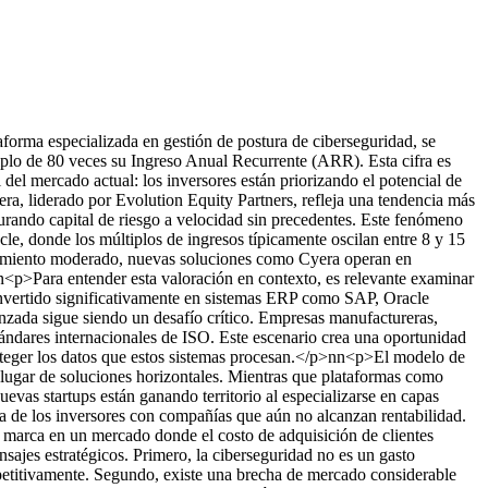
forma especializada en gestión de postura de ciberseguridad, se
plo de 80 veces su Ingreso Anual Recurrente (ARR). Esta cifra es
del mercado actual: los inversores están priorizando el potencial de
ra, liderado por Evolution Equity Partners, refleja una tendencia más
urando capital de riesgo a velocidad sin precedentes. Este fenómeno
e, donde los múltiplos de ingresos típicamente oscilan entre 8 y 15
ecimiento moderado, nuevas soluciones como Cyera operan en
n<p>Para entender esta valoración en contexto, es relevante examinar
invertido significativamente en sistemas ERP como SAP, Oracle
zada sigue siendo un desafío crítico. Empresas manufactureras,
tándares internacionales de ISO. Este escenario crea una oportunidad
oteger los datos que estos sistemas procesan.</p>nn<p>El modelo de
 lugar de soluciones horizontales. Mientras que plataformas como
as startups están ganando territorio al especializarse en capas
cia de los inversores con compañías que aún no alcanzan rentabilidad.
e marca en un mercado donde el costo de adquisición de clientes
sajes estratégicos. Primero, la ciberseguridad no es un gasto
petitivamente. Segundo, existe una brecha de mercado considerable