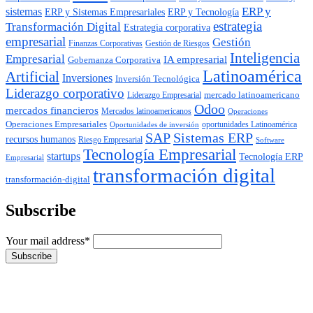
ERP y
sistemas
ERP y Tecnología
ERP y Sistemas Empresariales
estrategia
Transformación Digital
Estrategia corporativa
empresarial
Gestión
Finanzas Corporativas
Gestión de Riesgos
Inteligencia
Empresarial
IA empresarial
Gobernanza Corporativa
Latinoamérica
Artificial
Inversiones
Inversión Tecnológica
Liderazgo corporativo
mercado latinoamericano
Liderazgo Empresarial
Odoo
mercados financieros
Mercados latinoamericanos
Operaciones
Operaciones Empresariales
oportunidades Latinoamérica
Oportunidades de inversión
SAP
Sistemas ERP
recursos humanos
Riesgo Empresarial
Software
Tecnología Empresarial
startups
Tecnología ERP
Empresarial
transformación digital
transformación-digital
Subscribe
Your mail address*