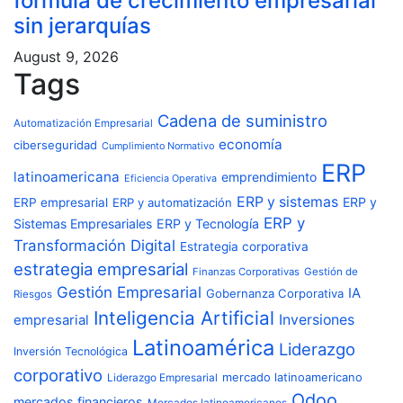
fórmula de crecimiento empresarial
sin jerarquías
August 9, 2026
Tags
Cadena de suministro
Automatización Empresarial
economía
ciberseguridad
Cumplimiento Normativo
ERP
latinoamericana
emprendimiento
Eficiencia Operativa
ERP y sistemas
ERP y
ERP empresarial
ERP y automatización
ERP y
Sistemas Empresariales
ERP y Tecnología
Transformación Digital
Estrategia corporativa
estrategia empresarial
Finanzas Corporativas
Gestión de
Gestión Empresarial
IA
Gobernanza Corporativa
Riesgos
Inteligencia Artificial
Inversiones
empresarial
Latinoamérica
Liderazgo
Inversión Tecnológica
corporativo
Liderazgo Empresarial
mercado latinoamericano
Odoo
mercados financieros
Mercados latinoamericanos