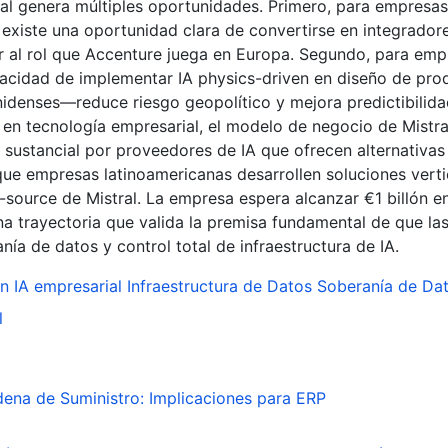
al genera múltiples oportunidades. Primero, para empresa
 existe una oportunidad clara de convertirse en integrador
lar al rol que Accenture juega en Europa. Segundo, para em
acidad de implementar IA physics-driven en diseño de pro
idenses—reduce riesgo geopolítico y mejora predictibilid
 en tecnología empresarial, el modelo de negocio de Mistra
sustancial por proveedores de IA que ofrecen alternativas
ue empresas latinoamericanas desarrollen soluciones verti
source de Mistral. La empresa espera alcanzar €1 billón e
 trayectoria que valida la premisa fundamental de que la
a de datos y control total de infraestructura de IA.
ón
IA empresarial
Infraestructura de Datos
Soberanía de Da
l
ena de Suministro: Implicaciones para ERP