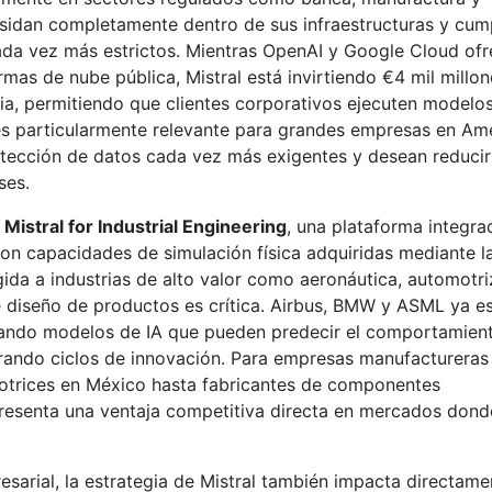
sidan completamente dentro de sus infraestructuras y cum
cada vez más estrictos. Mientras OpenAI y Google Cloud of
as de nube pública, Mistral está invirtiendo €4 mil millon
ia, permitiendo que clientes corporativos ejecuten modelos
 es particularmente relevante para grandes empresas en Am
otección de datos cada vez más exigentes y desean reducir
ses.
s
Mistral for Industrial Engineering
, una plataforma integra
on capacidades de simulación física adquiridas mediante l
ida a industrias de alto valor como aeronáutica, automotri
 diseño de productos es crítica. Airbus, BMW y ASML ya e
ando modelos de IA que pueden predecir el comportamien
erando ciclos de innovación. Para empresas manufactureras
trices en México hasta fabricantes de componentes
resenta una ventaja competitiva directa en mercados dond
sarial, la estrategia de Mistral también impacta directame