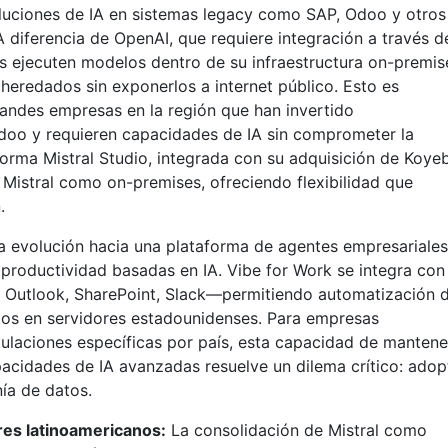
luciones de IA en sistemas legacy como SAP, Odoo y otro
 diferencia de OpenAI, que requiere integración a través d
as ejecuten modelos dentro de su infraestructura on-premis
 heredados sin exponerlos a internet público. Esto es
andes empresas en la región que han invertido
doo y requieren capacidades de IA sin comprometer la
forma Mistral Studio, integrada con su adquisición de Koyeb
 Mistral como on-premises, ofreciendo flexibilidad que
.
na evolución hacia una plataforma de agentes empresariale
productividad basadas en IA. Vibe for Work se integra con
utlook, SharePoint, Slack—permitiendo automatización 
atos en servidores estadounidenses. Para empresas
egulaciones específicas por país, esta capacidad de mantene
acidades de IA avanzadas resuelve un dilema crítico: adop
nía de datos.
res latinoamericanos:
La consolidación de Mistral como