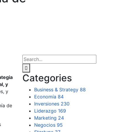
Categories
ategia
l, y
Business & Strategy
88
s, y
Economía
84
Inversiones
230
nía de
Liderazgo
169
Marketing
24
s
Negocios
95