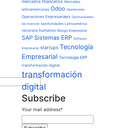
mercados financieros
Mercados
Odoo
latinoamericanos
Operaciones
Operaciones Empresariales
Oportunidades
oportunidades Latinoamérica
de inversión
recursos humanos
Riesgo Empresarial
Sistemas ERP
SAP
Software
Tecnología
startups
Empresarial
Empresarial
Tecnología ERP
transformación-digital
transformación
digital
Subscribe
Your mail address*