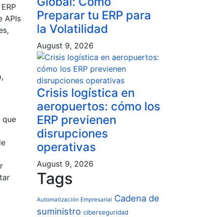
Global: Cómo
s ERP
Preparar tu ERP para
e APIs
la Volatilidad
es,
August 9, 2026
,
Crisis logística en
aeropuertos: cómo los
ERP previenen
s que
disrupciones
de
operativas
August 9, 2026
r
Tags
tar
Cadena de
Automatización Empresarial
suministro
ciberseguridad