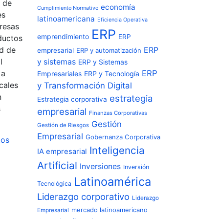
s de
economía
Cumplimiento Normativo
es
latinoamericana
Eficiencia Operativa
presas
ERP
emprendimiento
ERP
ductos
ad de
ERP
empresarial
ERP y automatización
l
y sistemas
ERP y Sistemas
 a
ERP
Empresariales
ERP y Tecnología
cales
y Transformación Digital
n
estrategia
Estrategia corporativa
s
empresarial
Finanzas Corporativas
Gestión
Gestión de Riesgos
Empresarial
Gobernanza Corporativa
tos
Inteligencia
IA empresarial
Artificial
Inversiones
Inversión
Latinoamérica
Tecnológica
Liderazgo corporativo
Liderazgo
Empresarial
mercado latinoamericano