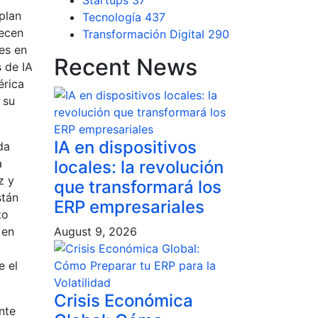
Startups
37
plan
Tecnología
437
recen
Transformación Digital
290
es en
Recent News
 de IA
érica
 su
IA en dispositivos
da
a
locales: la revolución
z y
que transformará los
stán
ERP empresariales
to
 en
August 9, 2026
e el
Crisis Económica
nte