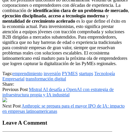
corporaciones o emprendedores con décadas de experiencia. La
combinación de
identificación clara de un problema de mercado
,
ejecución disciplinada
,
acceso a tecnología moderna
y
mentalidad de crecimiento acelerado
es lo que define el éxito en
la economía actual. Para inversionistas, esto significa prestar
atención a equipos jóvenes con tracción comprobada y soluciones
B2B dirigidas a mercados subatendidos. Para emprendedores,
significa que no hay barreras de edad o experiencia tradicionales
para construir empresas de gran valor, siempre que resuelvan
problemas reales con soluciones escalables. El ecosistema
latinoamericano está maduro para la próxima ola de emprendedores
que logren capturar la digitalización de las PyMEs regionales.
Tags:
emprendimiento
inversión
PYMES
startups
Tecnología
Empresarial
transformación digital
Share:
Previous Post
Mistral AI desafía a OpenAI con estrategia de
infraestructura propia y IA industrial
Next Post
Anthropic se prepara para el mayor IPO de IA: impacto
en empresas latinoamericanas
Leave A Comment