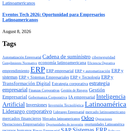
Eventos Tech 2026: Oportunidad para Empresarios
Latinoamericanos
August 8, 2026
Tags
Cadena de suministro
ciberseguridad
Automatización Empresarial
economía latinoamericana
Cumplimiento Normativo
Eficiencia Operativa
ERP
ERP y
emprendimiento
ERP empresarial
ERP y automatización
ERP y
sistemas
ERP y Tecnología
ERP y Sistemas Empresariales
estrategia
Transformación Digital
Estrategia corporativa
empresarial
Gestión
Finanzas Corporativas
Gestión de Riesgos
Inteligencia
Empresarial
IA empresarial
Gobernanza Corporativa
Latinoamérica
Artificial
Inversiones
Inversión Tecnológica
Liderazgo corporativo
mercado latinoamericano
Liderazgo Empresarial
Odoo
mercados financieros
Mercados latinoamericanos
Operaciones
Operaciones Empresariales
oportunidades Latinoamérica
Oportunidades de inversión
SAP
Sistemas ERP
recursos humanos
Riesgo Empresarial
Software